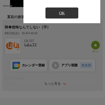
OK
直近の放送
韓◆後悔なんてしない［字］
8月22日(土)
01:45〜03:45
Ch.557
LaLa TV
カレンダー登録
アプリ視聴
放送前
番組詳細内容
もっと見る
番組内容
夢を抱いて田舎の孤児院からソウルへとやって来た青年スミン。
思いとは裏腹に、バイトに追われるその日暮らしの日々。そんな
時、彼に一目惚れした青年ジェミンに声を掛けられ、久々に心を
ときめかせるスミンだったが、ジェミンには婚約者が…。