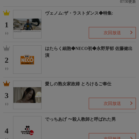
07/30更新
ヴェノム:ザ・ラストダンス◆特集:
1
次回放送
(-)
はたらく細胞◆NECO初◆永野芽郁 佐藤健出
演
2
(-)
愛しの熟女家政婦 とろけるご奉仕
3
次回放送
(-)
でっちあげ 〜殺人教師と呼ばれた男
4
次回放送