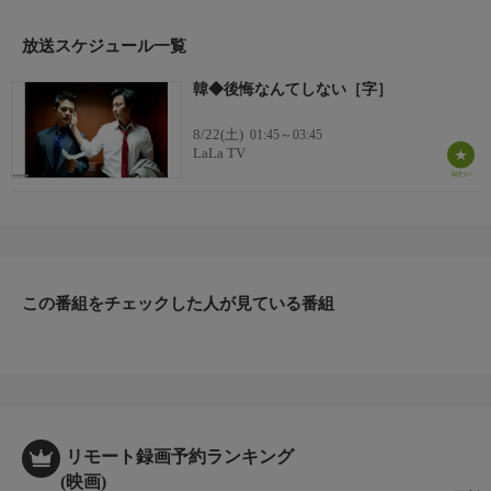
出演者
イ・ハン、イ・ヨンフン、チョ・ヒョンチョル ほか
放送スケジュール一覧
韓◆後悔なんてしない［字］
8/22(土)
01:45～03:45
LaLa TV
この番組をチェックした人が見ている番組
リモート録画予約ランキング
(映画)