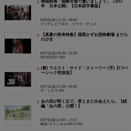
韓国映画「国際市場で逢いましょう」（2015
年 日本公開）【日本語字幕版】
8月6日(木) 21:50～00:00
フジテレビＴＷＯ ドラマ・アニメ
【真夏の怪奇特集】楳図かずお恐怖劇場 まだら
の少女
8月7日(金) 00:00～01:00
MONDOTV HD
[新] ウエスト・サイド・ストーリー [字]【CSベ
ーシック初放送】
8月7日(金) 21:00～00:00
ザ・シネマ HD
あの花が咲く丘で、君とまた出会えたら。【続
編「あの星」公開！】
8月7日(金) 21:00～23:15
映画･チャンネルNECO-HD