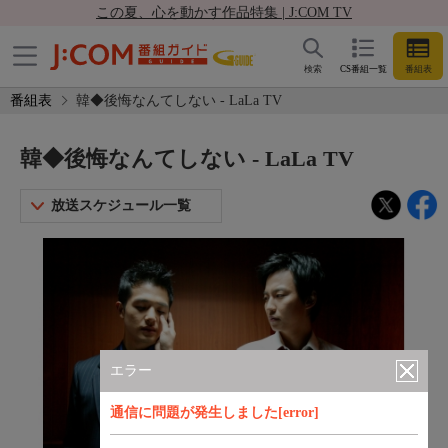
この夏、心を動かす作品特集 | J:COM TV
検索
CS番組一覧
番組表
番組表
韓◆後悔なんてしない - LaLa TV
韓◆後悔なんてしない - LaLa TV
放送スケジュール一覧
エラー
通信に問題が発生しました[error]