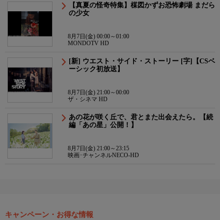
【真夏の怪奇特集】楳図かずお恐怖劇場 まだら
の少女
8月7日(金) 00:00～01:00
MONDOTV HD
[新] ウエスト・サイド・ストーリー [字]【CSベ
ーシック初放送】
8月7日(金) 21:00～00:00
ザ・シネマ HD
あの花が咲く丘で、君とまた出会えたら。【続
編「あの星」公開！】
8月7日(金) 21:00～23:15
映画･チャンネルNECO-HD
キャンペーン・お得な情報