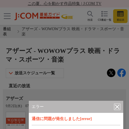
この夏、心を動かす作品特集 | J:COM TV
検索
CS番組一覧
番組表
番組
アザーズ - WOWOWプラス 映画・ドラマ・スポーツ・音
表
楽
アザーズ - WOWOWプラス 映画・ドラ
マ・スポーツ・音楽
放送スケジュール一覧
直近の放送
アザーズ
9月2日(水)
07:40〜09:30
エラー
Ch.451
通信に問題が発生しました[error]
WOWOWプラス 映画・ドラマ・ス
ポーツ・音楽