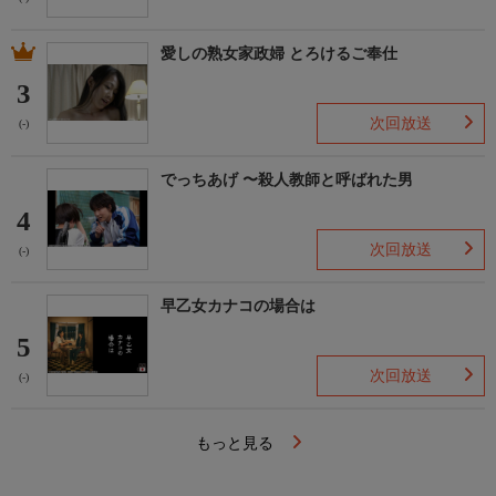
愛しの熟女家政婦 とろけるご奉仕
3
次回放送
(-)
でっちあげ 〜殺人教師と呼ばれた男
4
次回放送
(-)
早乙女カナコの場合は
5
次回放送
(-)
もっと見る