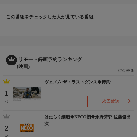
この番組をチェックした人が見ている番組
リモート録画予約ランキング
(映画)
07/30更新
ヴェノム:ザ・ラストダンス◆特集:
1
次回放送
(-)
はたらく細胞◆NECO初◆永野芽郁 佐藤健出
演
2
(-)