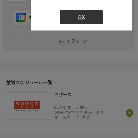
OK
カレンダー登録
アプリ視聴
放送前
番組詳細内容
もっと見る
番組内容
2001年 アメリカ＝スペイン＝フランス
監督：アレハンドロ・アメナーバル
出演：ニコール・キッドマン／フィオヌラ・フラナガン／クリス
トファー・エクルストン／アラキナ・マン
番組詳細
夫の戦地からの帰還を待ちながら、2人の子供たちと広大な屋敷
放送スケジュール一覧
に暮らすグレース。彼女は、日光アレルギーの子供たちのために
アザーズ
徹底的に太陽光を遮り、閉ざされた生活を送っている。3人の使
用人を招き入れてほどなく、屋敷内で足音や話し声がしたり、ピ
9/2(水)
07:40～09:30
アノが勝手に鳴り出したりと、怪奇現象が起こり始める。見えな
WOWOWプラス 映画・ドラ
い誰かの存在に怯えるグレースに、娘は絵を描いてみせるが、そ
マ・スポーツ・音楽
こには見覚えの無い人物たちが描かれていた。