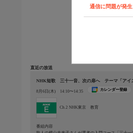
通信に問題が発生しま
直近の放送
NHK短歌 三十一音、次の扉へ テーマ「アイス
カレンダー登録
8月6日(木)
14:10〜14:35
Ch.2
NHK東京 教育
番組内容
歌人の横山未来子さんが選者の入門コース「三十一