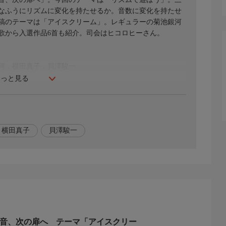
なふうにリズムに変化を持たせるか。音数に変化を持たせ
稿のテーマは「アイスクリーム」。レギュラーの菊池銀河
歌から入選作品6首も紹介。司会はヒコロヒーさん。
河，横田真子，貝澤駿一
もっと見る
横田真子
貝澤駿一
一音、次の扉へ テーマ「アイスクリー