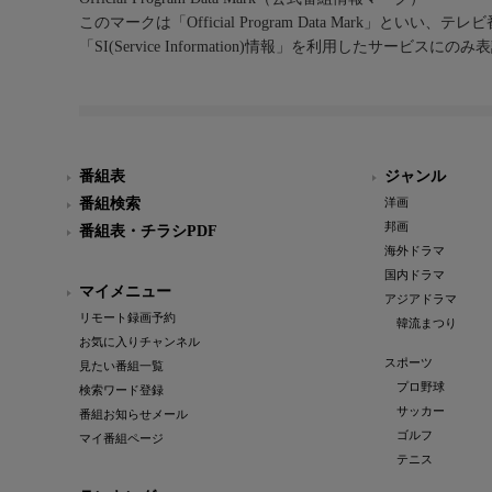
このマークは「Official Program Data Mark」といい
「SI(Service Information)情報」を利用したサービ
番組表
ジャンル
番組検索
洋画
邦画
番組表・チラシPDF
海外ドラマ
国内ドラマ
マイメニュー
アジアドラマ
リモート録画予約
韓流まつり
お気に入りチャンネル
スポーツ
見たい番組一覧
プロ野球
検索ワード登録
サッカー
番組お知らせメール
ゴルフ
マイ番組ページ
テニス