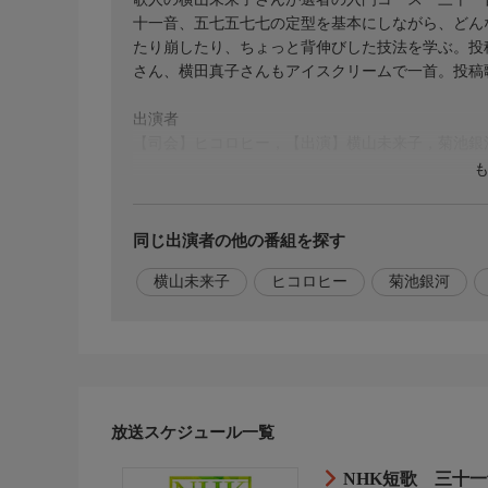
十一音、五七五七七の定型を基本にしながら、どん
たり崩したり、ちょっと背伸びした技法を学ぶ。投
さん、横田真子さんもアイスクリームで一首。投稿
出演者
【司会】ヒコロヒー，【出演】横山未来子，菊池銀
同じ出演者の他の番組を探す
横山未来子
ヒコロヒー
菊池銀河
放送スケジュール一覧
NHK短歌 三十