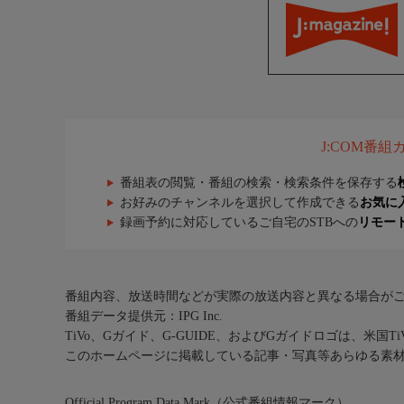
J:COM番
番組表の閲覧・番組の検索・検索条件を保存する
お好みのチャンネルを選択して作成できる
お気に
録画予約に対応しているご自宅のSTBへの
リモー
番組内容、放送時間などが実際の放送内容と異なる場合が
番組データ提供元：IPG Inc.
TiVo、Gガイド、G-GUIDE、およびGガイドロゴは、米国T
このホームページに掲載している記事・写真等あらゆる素
Official Program Data Mark（公式番組情報マーク）