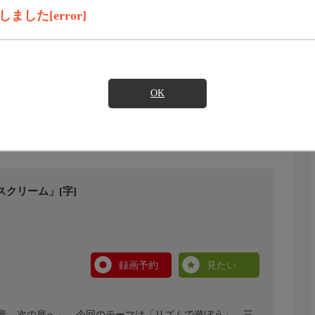
した[error]
OK
クリーム」[字]
録画予約
見たい
音、次の扉へ」。今回のテーマは「リズムで遊ぼう」。三