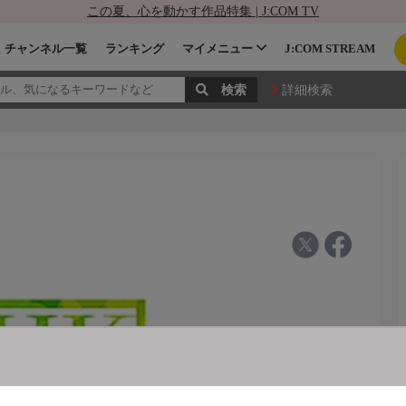
この夏、心を動かす作品特集 | J:COM TV
チャンネル一覧
ランキング
マイメニュー
J:COM STREAM
詳細検索