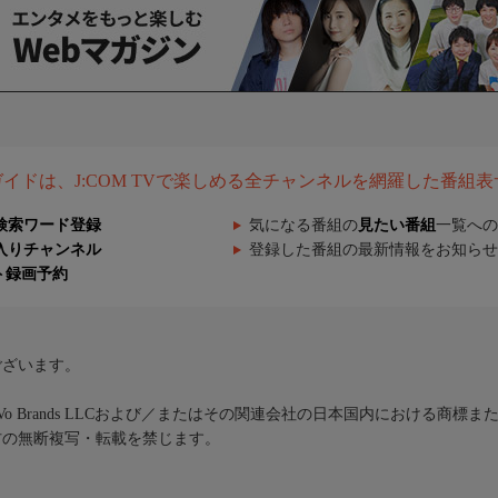
組ガイドは、J:COM TVで楽しめる全チャンネルを網羅した番組
検索ワード登録
気になる番組の
見たい番組
一覧への
入りチャンネル
登録した番組の最新情報をお知らせ
ト録画予約
ございます。
iVo Brands LLCおよび／またはその関連会社の日本国内における商標
材の無断複写・転載を禁じます。