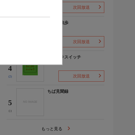
次回放送
(3)
じゅん散歩
3
次回放送
(9)
ピタゴラスイッチ
4
次回放送
(2)
ちば見聞録
5
(-)
もっと見る