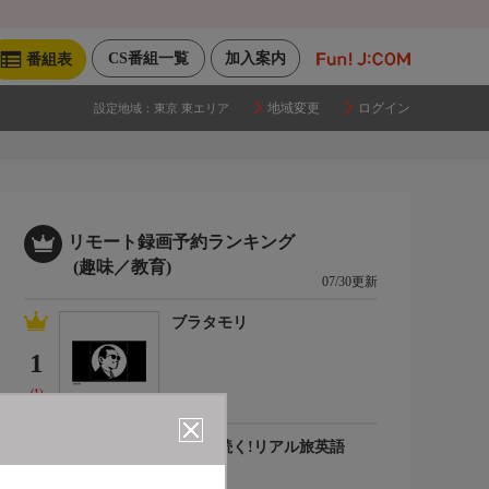
CS番組一覧
加入案内
番組表
地域変更
ログイン
設定地域：
東京 東エリア
リモート録画予約ランキング
(趣味／教育)
07/30更新
ブラタモリ
1
(1)
会話が続く!リアル旅英語
2