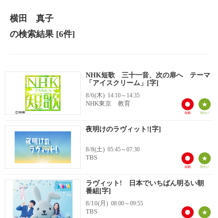
横田 真子
の検索結果
[6件]
NHK短歌 三十一音、次の扉へ テーマ
「アイスクリーム」[字]
8/6(木)
14:10～14:35
NHK東京 教育
夜明けのラヴィット![字]
8/8(土)
05:45～07:30
TBS
ラヴィット! 日本でいちばん明るい朝
番組[字]
8/10(月)
08:00～09:55
TBS