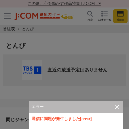
この夏、心を動かす作品特集 | J:COM TV
検索
CS番組一覧
番組表
番組表
とんび
とんび
直近の放送予定はありません
エラー
通信に問題が発生しました[error]
同じジャンルのおすすめ番組