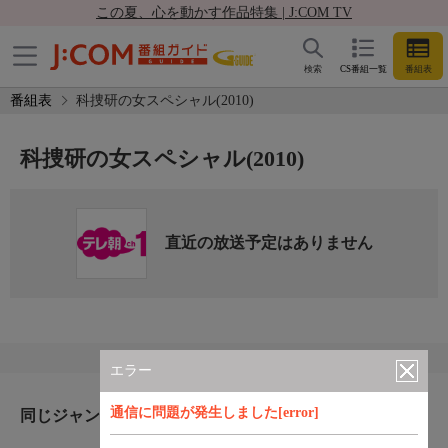
この夏、心を動かす作品特集 | J:COM TV
検索
CS番組一覧
番組表
番組表
科捜研の女スペシャル(2010)
科捜研の女スペシャル(2010)
直近の放送予定はありません
エラー
通信に問題が発生しました[error]
同じジャンルのおすすめ番組