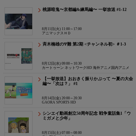
桃源暗鬼〜京都編&練馬編〜 一挙放送 #1-12
8月11日(火) 11:00～17:00
アニマックスＨＤ
斉木楠雄のΨ難 第2期 <チャンネル初> ＃1-3
8月12日(水) 09:00～10:30
カートゥーン ネットワークHD 海外アニメ国内アニメ
【一挙放送】おおきく振りかぶって 〜夏の大会
編〜「次は？」 #1
8月14日(金) 20:00～20:30
GAORA SPORTS HD
シンエイ動画創立50周年記念 戦争童話集1「ウ
ミガメと少年」
8月15日(土) 07:00～08:00