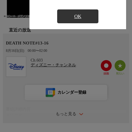
OK
直近の放送
DEATH NOTE#13-16
8月16日(日)
00:00〜02:00
Ch.603
ディズニー・チャンネル
カレンダー登録
番組詳細内容
もっと見る
番組情報
「そのノートに名前を書かれた人間は死ぬ」という力を持つ、死
神が落とした恐るべき“デスノート”。天才的な頭脳を持ち、退屈