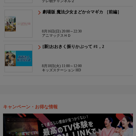
テレ朝チャンネル２
劇場版 魔法少女まどか☆マギカ ［前編］
8月16日(日) 20:00～22:30
アニマックスＨＤ
[新]おおきく振りかぶって #1，2
8月18日(火) 11:00～12:00
キッズステーション HD
キャンペーン・お得な情報