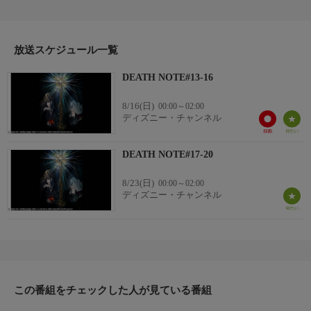
を持て余していた高校生・夜神月（ヤガミ ライト）がそれを拾
った時から、すべては始まった。デスノートを使って、世の中に
溢れる犯罪者たちに次々と死の制裁を下していく月は、いつし
放送スケジュール一覧
か“キラ”と呼ばれるようになる。果たして月＝キラは、世界を救
う救世主なのか。それとも独裁的な殺人者なのか。
DEATH NOTE#13-16
8/16(日)
00:00～02:00
ディズニー・チャンネル
DEATH NOTE#17-20
8/23(日)
00:00～02:00
ディズニー・チャンネル
この番組をチェックした人が見ている番組