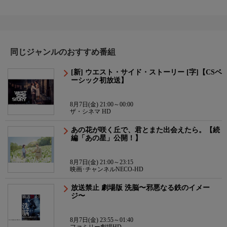
同じジャンルのおすすめ番組
[新] ウエスト・サイド・ストーリー [字]【CSベ
ーシック初放送】
8月7日(金) 21:00～00:00
ザ・シネマ HD
あの花が咲く丘で、君とまた出会えたら。【続
編「あの星」公開！】
8月7日(金) 21:00～23:15
映画･チャンネルNECO-HD
放送禁止 劇場版 洗脳〜邪悪なる鉄のイメー
ジ〜
8月7日(金) 23:55～01:40