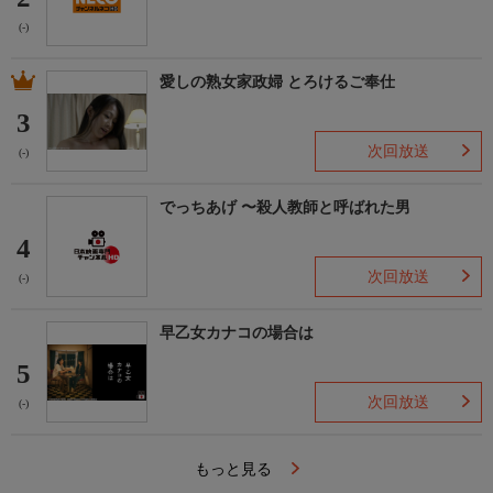
(-)
愛しの熟女家政婦 とろけるご奉仕
3
次回放送
(-)
でっちあげ 〜殺人教師と呼ばれた男
4
次回放送
(-)
早乙女カナコの場合は
5
次回放送
(-)
もっと見る