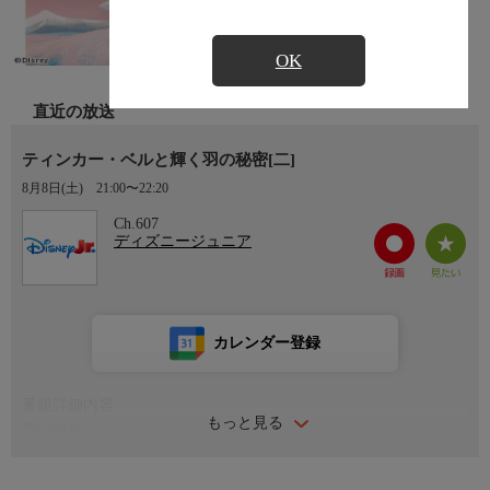
OK
直近の放送
ティンカー・ベルと輝く羽の秘密[二]
8月8日(土)
21:00〜22:20
Ch.607
ディズニージュニア
カレンダー登録
番組詳細内容
もっと見る
番組情報
ピクシー・ホロウの外れにある禁じられた場所「冬の森」。好奇
心旺盛なティンクは危険も顧みず、その森へと入ってしまう。75