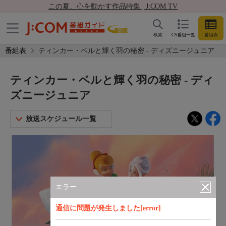
この夏、心を動かす作品特集 | J:COM TV
検索
CS番組一覧
番組表
番組表
ティンカー・ベルと輝く羽の秘密 - ディズニージュニア
ティンカー・ベルと輝く羽の秘密 - ディ
ズニージュニア
放送スケジュール一覧
エラー
通信に問題が発生しました[error]