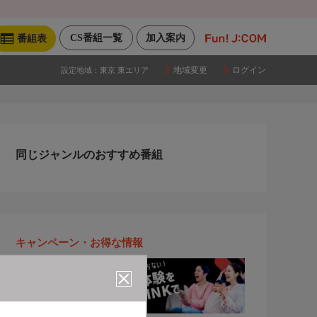
CS番組一覧
加入案内
番組表
地域変更
ログイン
設定地域：
東京 東エリア
同じジャンルのおすすめ番組
キャンペーン・お得な情報