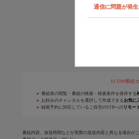
通信に問題が発生しま
J:COM番
番組表の閲覧・番組の検索・検索条件を保存する
お好みのチャンネルを選択して作成できる
お気に
録画予約に対応しているご自宅のSTBへの
リモー
番組内容、放送時間などが実際の放送内容と異なる場合が