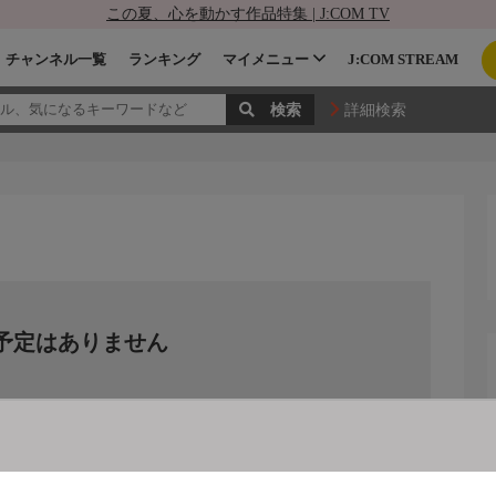
この夏、心を動かす作品特集 | J:COM TV
チャンネル一覧
ランキング
マイメニュー
J:COM STREAM
詳細検索
予定はありません