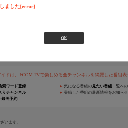
した[error]
OK
組ガイドは、J:COM TVで楽しめる全チャンネルを網羅した番組
検索ワード登録
気になる番組の
見たい番組
一覧への
入りチャンネル
登録した番組の最新情報をお知らせ
ト録画予約
ございます。