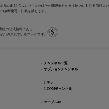
iVo Brands LLCおよび／またはその関連会社の日本国内における商標
材の無断複写・転載を禁じます。
、テレビ番組の公式情報である
スにのみ表記が許されているマークです。
チャンネル一覧
オプションチャンネル
J:テレ
J:COMチャンネル
ケーブル4K