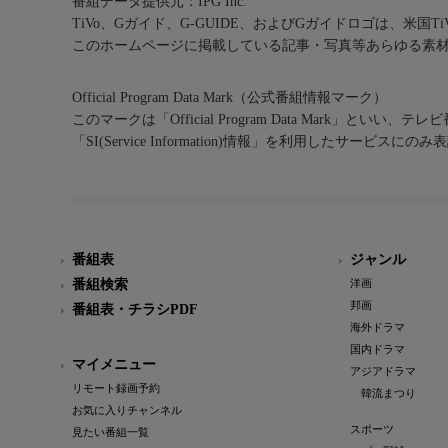
番組データ提供元：IPG Inc.
TiVo、Gガイド、G-GUIDE、およびGガイドロゴは、米国T
このホームページに掲載している記事・写真等あらゆる素
Official Program Data Mark（公式番組情報マーク）
このマークは「Official Program Data Mark」といい
「SI(Service Information)情報」を利用したサービ
番組表
ジャンル
番組検索
洋画
邦画
番組表・チラシPDF
海外ドラマ
国内ドラマ
マイメニュー
アジアドラマ
リモート録画予約
韓流まつり
お気に入りチャンネル
スポーツ
見たい番組一覧