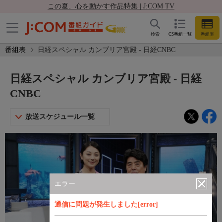
この夏、心を動かす作品特集 | J:COM TV
検索
CS番組一覧
番組表
番組表
日経スペシャル カンブリア宮殿 - 日経CNBC
日経スペシャル カンブリア宮殿 - 日経
CNBC
放送スケジュール一覧
エラー
通信に問題が発生しました[error]