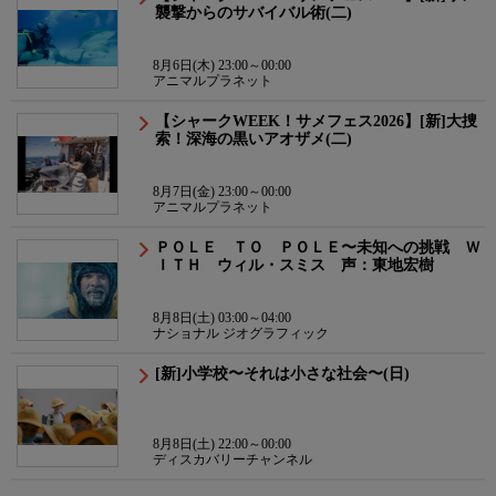
襲撃からのサバイバル術(二)
8月6日(木) 23:00～00:00
アニマルプラネット
【シャークWEEK！サメフェス2026】[新]大捜
索！深海の黒いアオザメ(二)
8月7日(金) 23:00～00:00
アニマルプラネット
ＰＯＬＥ ＴＯ ＰＯＬＥ〜未知への挑戦 Ｗ
ＩＴＨ ウィル・スミス 声：東地宏樹
8月8日(土) 03:00～04:00
ナショナル ジオグラフィック
[新]小学校〜それは小さな社会〜(日)
8月8日(土) 22:00～00:00
ディスカバリーチャンネル