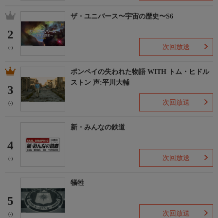
ザ・ユニバース〜宇宙の歴史〜S6
2
次回放送
(-)
ポンペイの失われた物語 WITH トム・ヒドル
ストン 声:平川大輔
3
次回放送
(-)
新・みんなの鉄道
4
次回放送
(-)
犠牲
5
次回放送
(-)