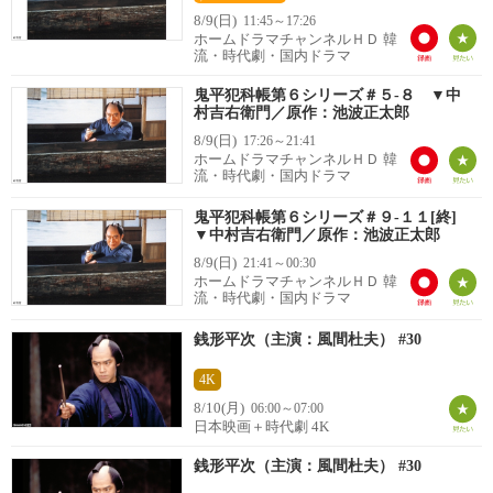
8/9(日)
11:45～17:26
ホームドラマチャンネルＨＤ 韓
流・時代劇・国内ドラマ
鬼平犯科帳第６シリーズ＃５-８ ▼中
村吉右衛門／原作：池波正太郎
8/9(日)
17:26～21:41
ホームドラマチャンネルＨＤ 韓
流・時代劇・国内ドラマ
鬼平犯科帳第６シリーズ＃９-１１[終]
▼中村吉右衛門／原作：池波正太郎
8/9(日)
21:41～00:30
ホームドラマチャンネルＨＤ 韓
流・時代劇・国内ドラマ
銭形平次（主演：風間杜夫） #30
4K
8/10(月)
06:00～07:00
日本映画＋時代劇 4K
銭形平次（主演：風間杜夫） #30