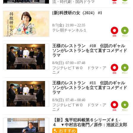
流・時代劇・国内ドラマ
[新]科捜研の女（2024） #1
8/7(金)
21:00～22:35
テレ朝チャンネル１
王様のレストラン #10 伝説のギャル
ソンがレストランを立て直すコメディド
ラマ
8/9(日)
07:00～07:48
フジテレビＴＷＯ ドラマ・ア
ニメ
王様のレストラン #11 伝説のギャル
ソンがレストランを立て直すコメディド
ラマ
8/9(日)
07:48～08:40
フジテレビＴＷＯ ドラマ・ア
ニメ
【新】鬼平犯科帳第６シリーズ＃１-
４ ▼中村吉右衛門／原作：池波正太郎