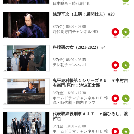
日本映画＋時代劇 4K
銭形平次（主演：風間杜夫） #29
8/7(金)
06:00～07:00
時代劇専門チャンネル HD
科捜研の女（2021-2022） #4
8/7(金)
08:00～08:55
テレ朝チャンネル１
鬼平犯科帳第１シリーズ＃５ ▼中村吉
右衛門/原作：池波正太郎
8/7(金)
16:30～17:30
ホームドラマチャンネルＨＤ 韓
流・時代劇・国内ドラマ
代表取締役刑事＃１７ ▼舘ひろし、渡
哲也
8/7(金)
19:00～20:00
ホームドラマチャンネルＨＤ 韓