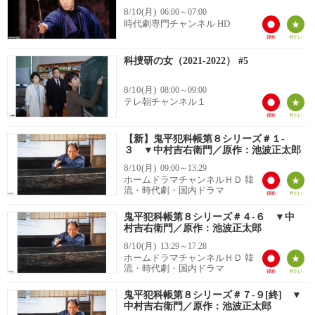
8/10(月)
06:00～07:00
時代劇専門チャンネル HD
科捜研の女（2021-2022） #5
8/10(月)
08:00～09:00
テレ朝チャンネル１
【新】鬼平犯科帳第８シリーズ＃１-
３ ▼中村吉右衛門／原作：池波正太郎
8/10(月)
09:00～13:29
ホームドラマチャンネルＨＤ 韓
流・時代劇・国内ドラマ
鬼平犯科帳第８シリーズ＃４-６ ▼中
村吉右衛門／原作：池波正太郎
8/10(月)
13:29～17:28
ホームドラマチャンネルＨＤ 韓
流・時代劇・国内ドラマ
鬼平犯科帳第８シリーズ＃７-９[終] ▼
中村吉右衛門／原作：池波正太郎