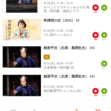
8/10(月)
17:28～21:45
ホームドラマチャンネルＨＤ 韓
流・時代劇・国内ドラマ
科捜研の女（2024） #2
8/10(月)
21:00～22:00
テレ朝チャンネル１
銭形平次（主演：風間杜夫） #31
4K
8/11(火)
06:00～07:00
日本映画＋時代劇 4K
銭形平次（主演：風間杜夫） #31
8/11(火)
06:00～07:00
時代劇専門チャンネル HD