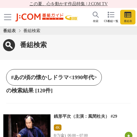
この夏、心を動かす作品特集 | J:COM TV
検索
CS番組一覧
番組表
番組表
番組検索
番組検索
#あの頃の懐かしドラマ<1990年代>
の検索結果
[120件]
銭形平次（主演：風間杜夫） #29
4K
8/7(金)
06:00～07:00