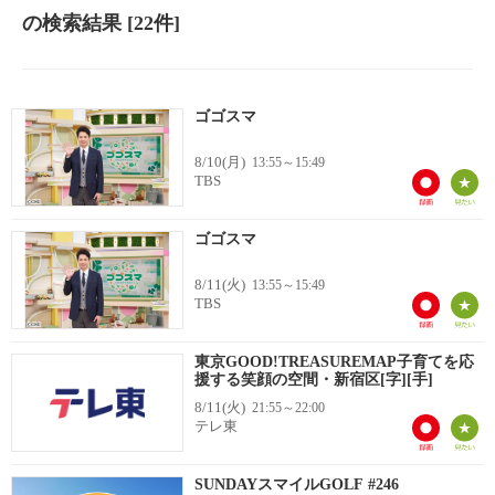
の検索結果
[22件]
ゴゴスマ
8/10(月)
13:55～15:49
TBS
ゴゴスマ
8/11(火)
13:55～15:49
TBS
東京GOOD!TREASUREMAP子育てを応
援する笑顔の空間・新宿区[字][手]
8/11(火)
21:55～22:00
テレ東
SUNDAYスマイルGOLF #246