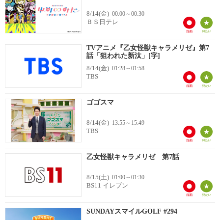
8/14(金)
00:00～00:30
ＢＳ日テレ
TVアニメ『乙女怪獣キャラメリゼ』第7
話「狙われた新汰」[字]
8/14(金)
01:28～01:58
TBS
ゴゴスマ
8/14(金)
13:55～15:49
TBS
乙女怪獣キャラメリゼ 第7話
8/15(土)
01:00～01:30
BS11 イレブン
SUNDAYスマイルGOLF #294