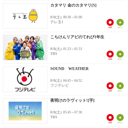
カタマリ 金のカタマリ[S]
8/8(土)
00:30～01:00
テレ玉1
こちけんリアピのてれび1年生
8/8(土)
01:23～01:53
TBS
SOUND WEATHER
8/8(土)
04:45～04:52
フジテレビ
夜明けのラヴィット![字]
8/8(土)
05:45～07:30
TBS