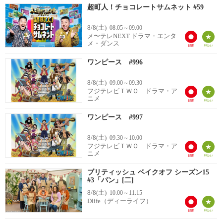
超町人！チョコレートサムネット #59
8/8(土)
08:05～09:00
メ〜テレNEXT ドラマ・エンタ
メ・ダンス
ワンピース #996
8/8(土)
09:00～09:30
フジテレビＴＷＯ ドラマ・ア
ニメ
ワンピース #997
8/8(土)
09:30～10:00
フジテレビＴＷＯ ドラマ・ア
ニメ
ブリティッシュ ベイクオフ シーズン15
#3「パン」[二]
8/8(土)
10:00～11:15
Dlife（ディーライフ）