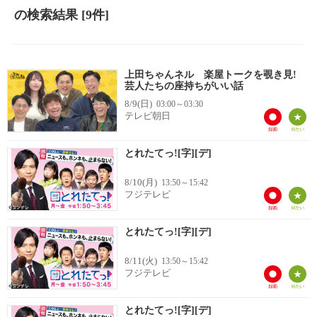
の検索結果
[9件]
上田ちゃんネル 楽屋トークを覗き見!
芸人たちの座持ちがいい話
8/9(日)
03:00～03:30
テレビ朝日
とれたてっ![字][デ]
8/10(月)
13:50～15:42
フジテレビ
とれたてっ![字][デ]
8/11(火)
13:50～15:42
フジテレビ
とれたてっ![字][デ]