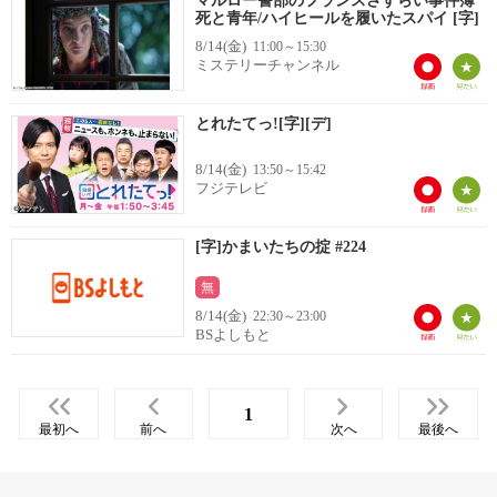
マルロー警部のフランスさすらい事件簿
死と青年/ハイヒールを履いたスパイ [字]
8/14(金)
11:00～15:30
ミステリーチャンネル
とれたてっ![字][デ]
8/14(金)
13:50～15:42
フジテレビ
[字]かまいたちの掟 #224
無
8/14(金)
22:30～23:00
BSよしもと
1
最初へ
前へ
次へ
最後へ