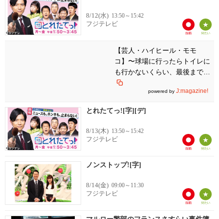
8/12(水)
13:50～15:42
フジテレビ
【芸人・ハイヒール・モモ
コ】〜球場に行ったらトイレに
も行かないくらい、最後までず
っと席から離れないで試合に集
J:magazine!
powered by
中しています。第九回 プロ野
球愛宣言！〜 オリックス・バ
とれたてっ![字][デ]
ファローズ編
8/13(木)
13:50～15:42
フジテレビ
ノンストップ![字]
8/14(金)
09:00～11:30
フジテレビ