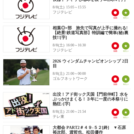
8/8(土)
15:05～15:55
フジテレビ
相葉◎×部 旅先で写真が上手に撮れる!
【絶景!鉄道写真部】特訓編で簡単(秘)裏
技!![字]
8/8(土)
16:00～16:30
フジテレビ
2026 ウィンダムチャンピオンシップ 2日
目
8/8(土)
21:00～00:00
ゴルフネットワーク
出没！アド街ック天国【門前仲町】水を
ぶっかけまくる！３年に一度の本祭りに
熱狂♪[字]
8/8(土)
21:00～21:54
テレ東
大都会 PART2＃４９-５２[終] ▼石原
裕次郎、渡哲也、松田優作