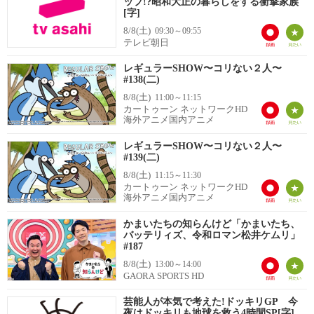
ップ!?昭和大正の暮らしをする衝撃家族
[字]
8/8(土)
09:30～09:55
テレビ朝日
レギュラーSHOW〜コリない２人〜
#138(二)
8/8(土)
11:00～11:15
カートゥーン ネットワークHD
海外アニメ国内アニメ
レギュラーSHOW〜コリない２人〜
#139(二)
8/8(土)
11:15～11:30
カートゥーン ネットワークHD
海外アニメ国内アニメ
かまいたちの知らんけど「かまいたち、
バッテリィズ、令和ロマン松井ケムリ」
#187
8/8(土)
13:00～14:00
GAORA SPORTS HD
芸能人が本気で考えた!ドッキリGP 今
夜はドッキリも地球を救う4時間SP[字]