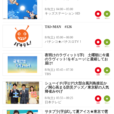
8/8(土)
04:00～05:00
キッズステーション HD
TAI×MAN #126
8/8(土)
05:00～06:00
パチンコ★パチスロTV！
夜明けのラヴィット![字] 土曜朝に今週
のラヴィット!をギューッ!と凝縮してお
届け!
8/8(土)
05:45～07:30
TBS
シューイチ[字][デ]大型台風列島接近か
／関心高まる防災グッズ／東京駅の人気
帰省みやげ
8/8(土)
05:55～09:25
日本テレビ
サタプラ[字]試して夏アイス★東京で雲