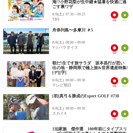
海!?小野花梨が生中継★猛暑を快適に過
ごす裏ワザ
8/8(土)
07:30～09:25
TBS
舟券列島〜多摩川 ＃5
8/8(土)
08:00～09:00
V☆パラダイス
朝だ!生です旅サラダ 坂本昌行が思い
出の地・静岡県で極上旅&世界遺産特集!
[デ][字]
8/8(土)
08:00～09:30
テレビ朝日
[初]真弓＆勝成のExpert GOLF #738
8/8(土)
09:00～09:30
スカイA
1泊家族 傑作選 100年前にタイプスリ