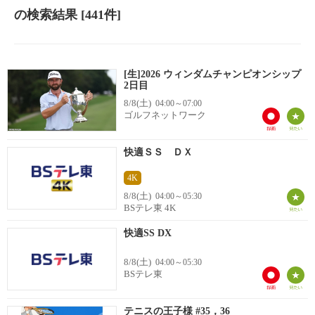
の検索結果
[441件]
[生]2026 ウィンダムチャンピオンシップ
2日目
8/8(土)
04:00～07:00
ゴルフネットワーク
快適ＳＳ ＤＸ
4K
8/8(土)
04:00～05:30
BSテレ東 4K
快適SS DX
8/8(土)
04:00～05:30
BSテレ東
テニスの王子様 #35，36