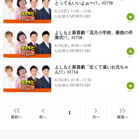
とってもいいよぉ〜!?」#1770
8/23(日)
11:00～12:00
GAORA SPORTS HD
よしもと新喜劇「花月小学校、最後の卒
業式!?」#1750
8/26(水)
09:00～10:00
GAORA SPORTS HD
よしもと新喜劇「近くて遠いお兄ちゃ
ん!?」#1714
8/26(水)
10:30～11:30
GAORA SPORTS HD
1
最初へ
前へ
次へ
最後へ