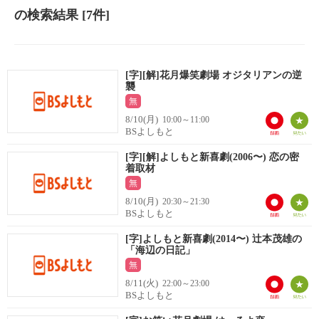
の検索結果
[7件]
[字][解]花月爆笑劇場 オジタリアンの逆
襲
無
8/10(月)
10:00～11:00
BSよしもと
[字][解]よしもと新喜劇(2006〜) 恋の密
着取材
無
8/10(月)
20:30～21:30
BSよしもと
[字]よしもと新喜劇(2014〜) 辻本茂雄の
「海辺の日記」
無
8/11(火)
22:00～23:00
BSよしもと