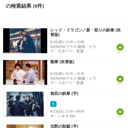
の検索結果
[8件]
レッド・ドラゴン／新・怒りの鉄拳 [吹
替版]
8/20(木)
13:30～15:00
WOWOWプラス 映画・ドラ
マ・スポーツ・音楽
龍拳 [吹替版]
8/20(木)
16:45～18:30
WOWOWプラス 映画・ドラ
マ・スポーツ・音楽
無双の鉄拳 [字]
見
8/23(日)
21:45～00:00
ザ・シネマ HD
沈黙の制裁 [字]