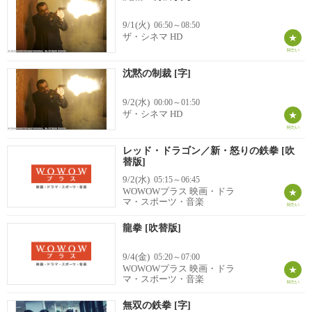
9/1(火)
06:50～08:50
ザ・シネマ HD
沈黙の制裁 [字]
9/2(水)
00:00～01:50
ザ・シネマ HD
レッド・ドラゴン／新・怒りの鉄拳 [吹
替版]
9/2(水)
05:15～06:45
WOWOWプラス 映画・ドラ
マ・スポーツ・音楽
龍拳 [吹替版]
9/4(金)
05:20～07:00
WOWOWプラス 映画・ドラ
マ・スポーツ・音楽
無双の鉄拳 [字]