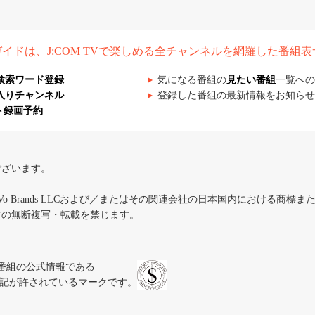
組ガイドは、J:COM TVで楽しめる全チャンネルを網羅した番組
検索ワード登録
気になる番組の
見たい番組
一覧への
入りチャンネル
登録した番組の最新情報をお知らせ
ト録画予約
ございます。
iVo Brands LLCおよび／またはその関連会社の日本国内における商標
材の無断複写・転載を禁じます。
、テレビ番組の公式情報である
スにのみ表記が許されているマークです。