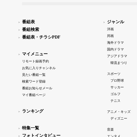
番組表
ジャンル
番組検索
洋画
邦画
番組表・チラシPDF
海外ドラマ
国内ドラマ
マイメニュー
アジアドラマ
リモート録画予約
韓流まつり
お気に入りチャンネル
スポーツ
見たい番組一覧
プロ野球
検索ワード登録
サッカー
番組お知らせメール
ゴルフ
マイ番組ページ
テニス
ランキング
アニメ・キッズ
ディズニー
特集一覧
音楽
フォトインタビュー
エンタメ