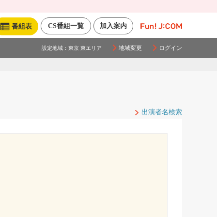
CS番組一覧
加入案内
番組表
地域変更
ログイン
設定地域：
東京 東エリア
出演者名検索