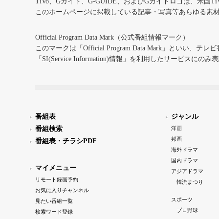
TiVo、Gガイド、G-GUIDE、およびGガイドロゴは、米国T
このホームページに掲載している記事・写真等あらゆる素
Official Program Data Mark（公式番組情報マーク）
このマークは「Official Program Data Mark」といい
「SI(Service Information)情報」を利用したサービ
番組表
ジャンル
番組検索
洋画
邦画
番組表・チラシPDF
海外ドラマ
国内ドラマ
マイメニュー
アジアドラマ
リモート録画予約
韓流まつり
お気に入りチャンネル
スポーツ
見たい番組一覧
プロ野球
検索ワード登録