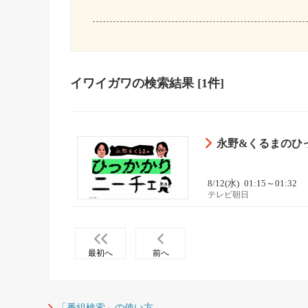
イワイガワ
の検索結果
[1件]
永野&くるまのひ
8/12(水)
01:15～01:32
テレビ朝日
最初へ
前へ
「番組検索」の使い方