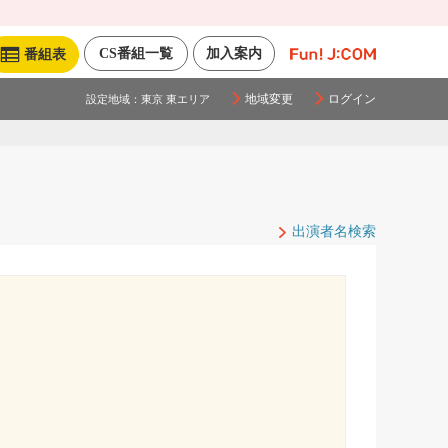
CS番組一覧
加入案内
番組表
地域変更
ログイン
設定地域：
東京 東エリア
出演者名検索