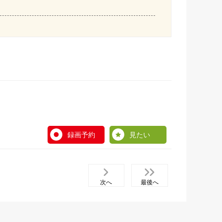
録画予約
見たい
次へ
最後へ