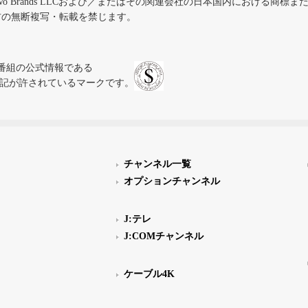
iVo Brands LLCおよび／またはその関連会社の日本国内における商標
材の無断複写・転載を禁じます。
、テレビ番組の公式情報である
スにのみ表記が許されているマークです。
チャンネル一覧
オプションチャンネル
J:テレ
J:COMチャンネル
ケーブル4K