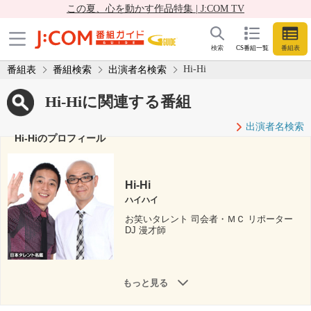
この夏、心を動かす作品特集 | J:COM TV
検索
CS番組一覧
番組表
Hi-Hi
番組表
番組検索
出演者名検索
Hi-Hiに関連する番組
出演者名検索
Hi-Hiのプロフィール
Hi-Hi
ハイハイ
お笑いタレント 司会者・ＭＣ リポーター
DJ 漫才師
もっと見る