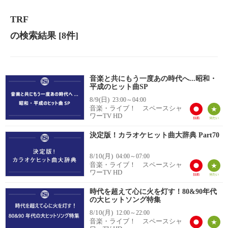
TRF
の検索結果
[8件]
音楽と共にもう一度あの時代へ...昭和・
平成のヒット曲SP
8/9(日)
23:00～04:00
音楽・ライブ！ スペースシャ
ワーTV HD
決定版！カラオケヒット曲大辞典 Part70
8/10(月)
04:00～07:00
音楽・ライブ！ スペースシャ
ワーTV HD
時代を超えて心に火を灯す！80&90年代
の大ヒットソング特集
8/10(月)
12:00～22:00
音楽・ライブ！ スペースシャ