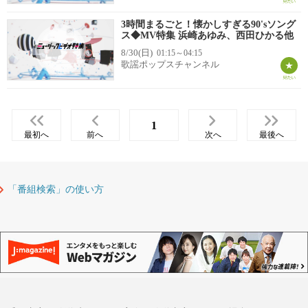
3時間まるごと！懐かしすぎる90'sソング
ス◆MV特集 浜崎あゆみ、西田ひかる他
8/30(日)
01:15～04:15
歌謡ポップスチャンネル
1
最初へ
前へ
次へ
最後へ
「番組検索」の使い方