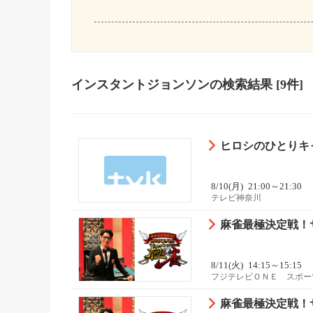
インスタントジョンソン
の検索結果
[9件]
ヒロシのひとりキ
8/10(月)
21:00～21:30
テレビ神奈川
麻雀最極決定戦！サバ
8/11(火)
14:15～15:15
フジテレビＯＮＥ スポー
麻雀最極決定戦！サバ