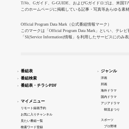
TiVo、Gガイド、G-GUIDE、およびGガイドロゴは、米国T
このホームページに掲載している記事・写真等あらゆる素
Official Program Data Mark（公式番組情報マーク）
このマークは「Official Program Data Mark」といい
「SI(Service Information)情報」を利用したサービ
番組表
ジャンル
番組検索
洋画
邦画
番組表・チラシPDF
海外ドラマ
国内ドラマ
マイメニュー
アジアドラマ
リモート録画予約
韓流まつり
お気に入りチャンネル
スポーツ
見たい番組一覧
プロ野球
検索ワード登録