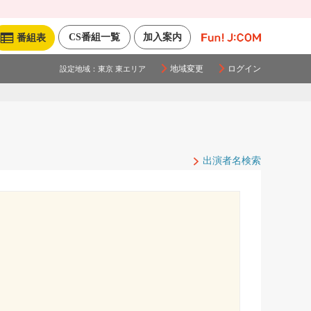
CS番組一覧
加入案内
番組表
地域変更
ログイン
設定地域：
東京 東エリア
出演者名検索