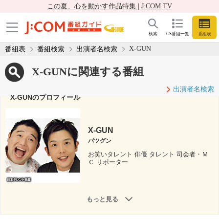
この夏、心を動かす作品特集 | J:COM TV
検索
CS番組一覧
番組表
X-GUN
番組表
番組検索
出演者名検索
X-GUNに関連する番組
出演者名検索
X-GUNのプロフィール
X-GUN
バツグン
お笑いタレント 俳優 タレント 司会者・Ｍ
Ｃ リポーター
もっと見る