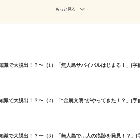
もっと見る
識で大脱出！？〜（1）「無人島サバイバルはじまる！」[字][
識で大脱出！？〜（2）「“金属文明”がやってきた！？」[字][
識で大脱出！？〜（3）「無人島で…人の痕跡を発見！？」[字]