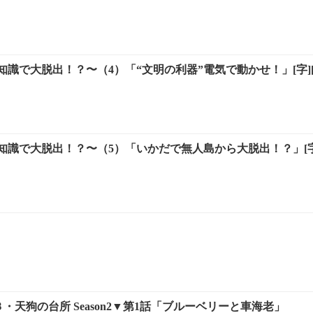
識で大脱出！？〜（4）「“文明の利器”電気で動かせ！」[字][
識で大脱出！？〜（5）「いかだで無人島から大脱出！？」[字]
３・天狗の台所 Season2▼第1話「ブルーベリーと車海老」