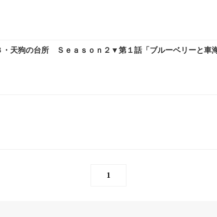
２３・天狗の台所 Ｓｅａｓｏｎ２▼第１話「ブルーベリーと車
1