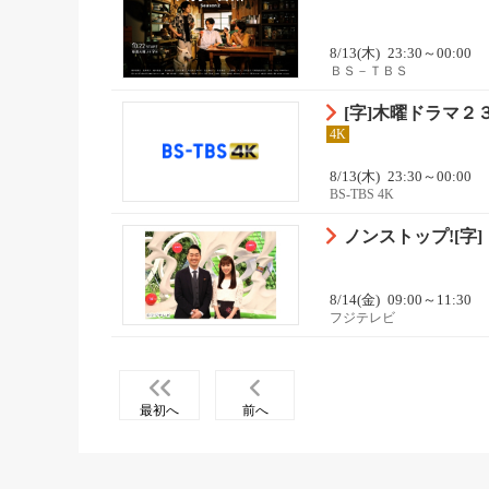
8/13(木)
23:30～00:00
ＢＳ－ＴＢＳ
[字]木曜ドラマ
4K
8/13(木)
23:30～00:00
BS-TBS 4K
ノンストップ![字]
8/14(金)
09:00～11:30
フジテレビ
最初へ
前へ