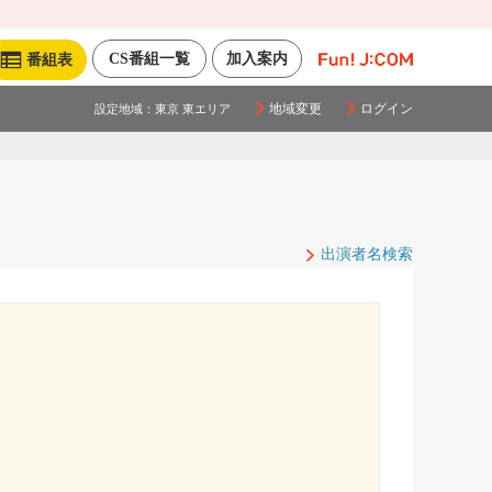
CS番組一覧
加入案内
番組表
地域変更
ログイン
設定地域：
東京 東エリア
出演者名検索