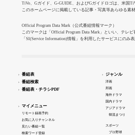
TiVo、Gガイド、G-GUIDE、およびGガイドロゴは、米国T
このホームページに掲載している記事・写真等あらゆる素
Official Program Data Mark（公式番組情報マーク）
このマークは「Official Program Data Mark」といい
「SI(Service Information)情報」を利用したサービ
番組表
ジャンル
番組検索
洋画
邦画
番組表・チラシPDF
海外ドラマ
国内ドラマ
マイメニュー
アジアドラマ
リモート録画予約
韓流まつり
お気に入りチャンネル
スポーツ
見たい番組一覧
プロ野球
検索ワード登録