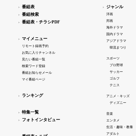
番組表
ジャンル
番組検索
洋画
邦画
番組表・チラシPDF
海外ドラマ
国内ドラマ
マイメニュー
アジアドラマ
リモート録画予約
韓流まつり
お気に入りチャンネル
スポーツ
見たい番組一覧
プロ野球
検索ワード登録
サッカー
番組お知らせメール
ゴルフ
マイ番組ページ
テニス
ランキング
アニメ・キッズ
ディズニー
特集一覧
音楽
フォトインタビュー
エンタメ
生活・趣味・教養
アダルト