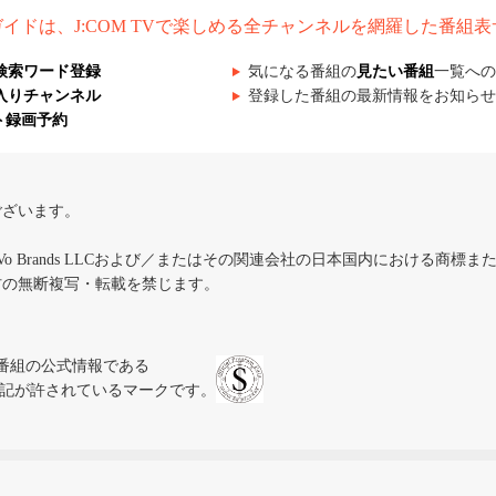
組ガイドは、J:COM TVで楽しめる全チャンネルを網羅した番組
検索ワード登録
気になる番組の
見たい番組
一覧への
入りチャンネル
登録した番組の最新情報をお知らせ
ト録画予約
ございます。
iVo Brands LLCおよび／またはその関連会社の日本国内における商標
材の無断複写・転載を禁じます。
、テレビ番組の公式情報である
スにのみ表記が許されているマークです。