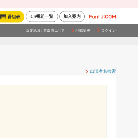
CS番組一覧
加入案内
番組表
地域変更
ログイン
設定地域：
東京 東エリア
出演者名検索