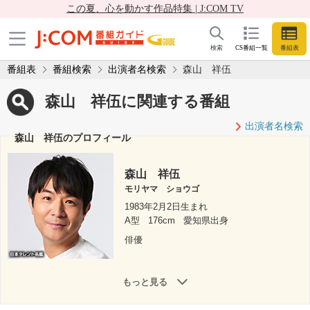
この夏、心を動かす作品特集 | J:COM TV
検索
CS番組一覧
番組表
番組表
番組検索
出演者名検索
森山 祥伍
森山 祥伍に関連する番組
出演者名検索
森山 祥伍のプロフィール
森山 祥伍
モリヤマ ショウゴ
1983年2月2日生まれ
A型
176cm
愛知県出身
俳優
もっと見る