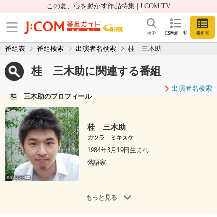
この夏、心を動かす作品特集 | J:COM TV
検索
CS番組一覧
番組表
番組表
番組検索
出演者名検索
桂 三木助
桂 三木助に関連する番組
出演者名検索
桂 三木助のプロフィール
桂 三木助
カツラ ミキスケ
1984年3月19日生まれ
落語家
もっと見る