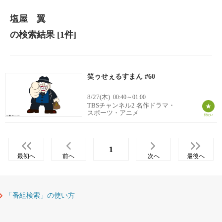
塩屋 翼
の検索結果
[1件]
笑ゥせぇるすまん #60
8/27(木)
00:40～01:00
TBSチャンネル2 名作ドラマ・
スポーツ・アニメ
1
最初へ
前へ
次へ
最後へ
「番組検索」の使い方