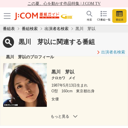
この夏、心を動かす作品特集 | J:COM TV
検索
CS番組一覧
番組表
番組表
番組検索
出演者名検索
黒川 芽以
黒川 芽以に関連する番組
出演者名検索
黒川 芽以のプロフィール
黒川 芽以
クロカワ メイ
1987年5月13日生まれ
O型
160cm
東京都出身
女優
もっと見る