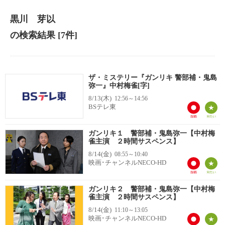
黒川 芽以
の検索結果
[7件]
ザ・ミステリー『ガンリキ 警部補・鬼島
弥一』中村梅雀[字]
8/13(木)
12:56～14:56
BSテレ東
ガンリキ１ 警部補・鬼島弥一【中村梅
雀主演 ２時間サスペンス】
8/14(金)
08:55～10:40
映画･チャンネルNECO-HD
ガンリキ２ 警部補・鬼島弥一【中村梅
雀主演 ２時間サスペンス】
8/14(金)
11:10～13:05
映画･チャンネルNECO-HD