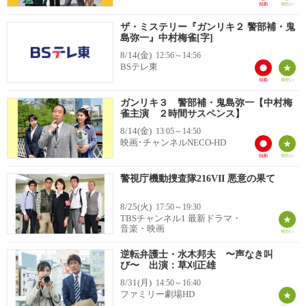
ザ・ミステリー『ガンリキ２ 警部補・鬼
島弥一』中村梅雀[字]
8/14(金)
12:56～14:56
BSテレ東
ガンリキ３ 警部補・鬼島弥一【中村梅
雀主演 ２時間サスペンス】
8/14(金)
13:05～14:50
映画･チャンネルNECO-HD
警視庁機動捜査隊216VII 悪意の果て
8/25(火)
17:50～19:30
TBSチャンネル1 最新ドラマ・
音楽・映画
逆転弁護士・水木邦夫 〜声なき叫
び〜 出演：草刈正雄
8/31(月)
14:50～16:40
ファミリー劇場HD