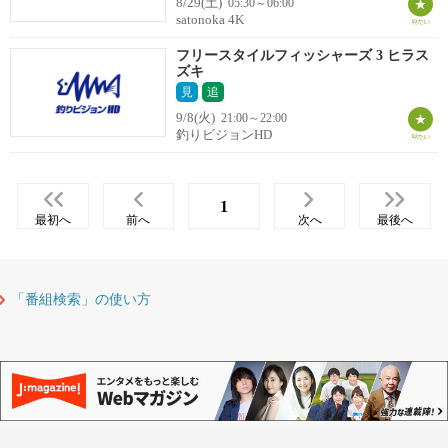
8/29(土)
05:30～06:00
satonoka 4K
フリースタイルフィッシャーズ 3 ヒラス
ズキ
見
追
9/8(火)
21:00～22:00
釣りビジョンHD
1
最初へ
前へ
次へ
最後へ
「番組検索」の使い方