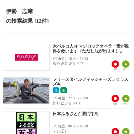
伊勢 志摩
の検索結果
[12件]
大パルコ人(4)マジロックオペラ「愛が世
界を救います（ただし屁が出ます）」
8/14(金)
16:00～18:25
ＷＯＷＯＷライブ
フリースタイルフィッシャーズ 3 ヒラス
ズキ
見
追
8/14(金)
22:00～23:00
釣りビジョンHD
日本ふるさと百景[字][S]
8/15(土)
00:00～00:30
テレ玉1