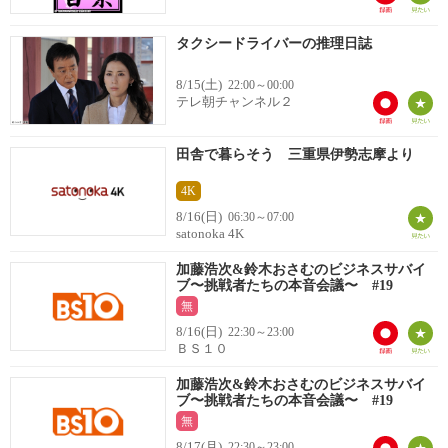
タクシードライバーの推理日誌
8/15(土)
22:00～00:00
テレ朝チャンネル２
田舎で暮らそう 三重県伊勢志摩より
4K
8/16(日)
06:30～07:00
satonoka 4K
加藤浩次&鈴木おさむのビジネスサバイ
ブ〜挑戦者たちの本音会議〜 #19
無
8/16(日)
22:30～23:00
ＢＳ１０
加藤浩次&鈴木おさむのビジネスサバイ
ブ〜挑戦者たちの本音会議〜 #19
無
8/17(月)
22:30～23:00