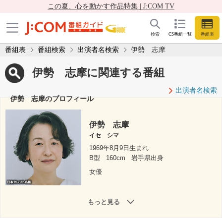
この夏、心を動かす作品特集 | J:COM TV
検索
CS番組一覧
番組表
番組表
番組検索
出演者名検索
伊勢 志摩
伊勢 志摩に関連する番組
出演者名検索
伊勢 志摩のプロフィール
伊勢 志摩
イセ シマ
1969年8月9日生まれ
B型
160cm
岩手県出身
女優
もっと見る