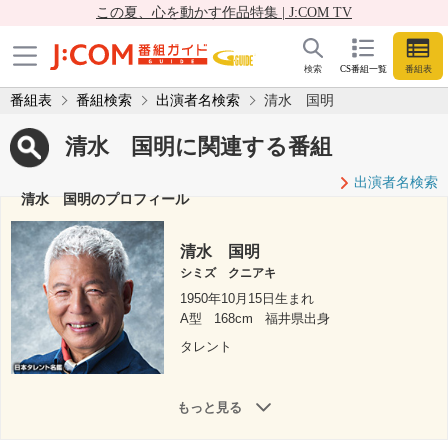
この夏、心を動かす作品特集 | J:COM TV
検索
CS番組一覧
番組表
番組表
番組検索
出演者名検索
清水 国明
清水 国明に関連する番組
出演者名検索
清水 国明のプロフィール
清水 国明
シミズ クニアキ
1950年10月15日生まれ
A型
168cm
福井県出身
タレント
もっと見る