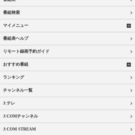
番組検索
マイメニュー
番組表ヘルプ
リモート録画予約ガイド
おすすめ番組
ランキング
チャンネル一覧
J:テレ
J:COMチャンネル
J:COM STREAM