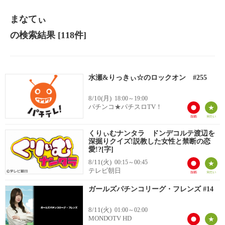
まなてぃ
の検索結果
[118件]
水瀬&りっきぃ☆のロックオン #255
8/10(月)
18:00～19:00
パチンコ★パチスロTV！
くりぃむナンタラ ドンデコルテ渡辺を
深掘りクイズ!説教した女性と禁断の恋
愛!?[字]
8/11(火)
00:15～00:45
テレビ朝日
ガールズパチンコリーグ・フレンズ #14
8/11(火)
01:00～02:00
MONDOTV HD