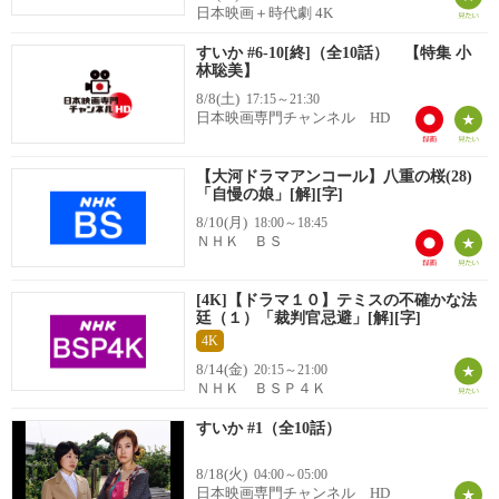
日本映画＋時代劇 4K
すいか #6-10[終]（全10話） 【特集 小
林聡美】
8/8(土)
17:15～21:30
日本映画専門チャンネル HD
【大河ドラマアンコール】八重の桜(28)
「自慢の娘」[解][字]
8/10(月)
18:00～18:45
ＮＨＫ ＢＳ
[4K]【ドラマ１０】テミスの不確かな法
廷（１）「裁判官忌避」[解][字]
4K
8/14(金)
20:15～21:00
ＮＨＫ ＢＳＰ４Ｋ
すいか #1（全10話）
8/18(火)
04:00～05:00
日本映画専門チャンネル HD