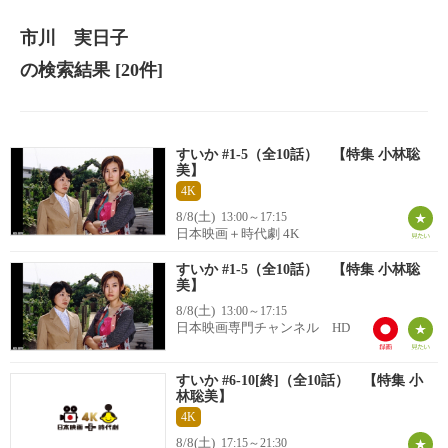
市川 実日子
の検索結果
[20件]
すいか #1-5（全10話） 【特集 小林聡
美】
4K
8/8(土)
13:00～17:15
日本映画＋時代劇 4K
すいか #1-5（全10話） 【特集 小林聡
美】
8/8(土)
13:00～17:15
日本映画専門チャンネル HD
すいか #6-10[終]（全10話） 【特集 小
林聡美】
4K
8/8(土)
17:15～21:30