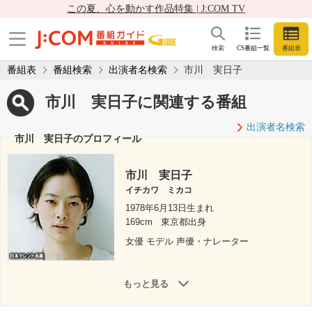
この夏、心を動かす作品特集 | J:COM TV
検索
CS番組一覧
番組表
番組表
番組検索
出演者名検索
市川 実日子
市川 実日子に関連する番組
出演者名検索
市川 実日子のプロフィール
市川 実日子
イチカワ ミカコ
1978年6月13日生まれ
169cm
東京都出身
女優 モデル 声優・ナレーター
もっと見る