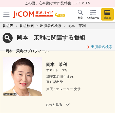
この夏、心を動かす作品特集 | J:COM TV
検索
CS番組一覧
番組表
番組表
番組検索
出演者名検索
岡本 茉利
岡本 茉利に関連する番組
出演者名検索
岡本 茉利のプロフィール
岡本 茉利
オカモト マリ
10年31月日生まれ
東京都出身
声優・ナレーター 女優
もっと見る