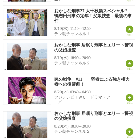
おかしな刑事27 大千秋楽スペシャル!!
鴨志田刑事の定年！父娘捜査…最後の事
件
8/19(水)
11:10～12:50
テレ朝チャンネル１
おかしな刑事 居眠り刑事とエリート警視
の父娘捜査
8/19(水)
18:00～20:00
テレ朝チャンネル２
罠の戦争 #11 弱者による強き権力
者への復讐劇！
8/20(木)
03:40～04:30
フジテレビＴＷＯ ドラマ・ア
ニメ
おかしな刑事 居眠り刑事とエリート警視
の父娘捜査
8/20(木)
18:00～20:00
テレ朝チャンネル２