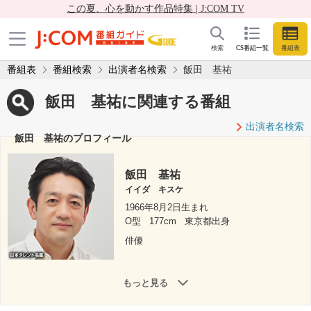
この夏、心を動かす作品特集 | J:COM TV
検索
CS番組一覧
番組表
番組表
番組検索
出演者名検索
飯田 基祐
飯田 基祐に関連する番組
出演者名検索
飯田 基祐のプロフィール
飯田 基祐
イイダ キスケ
1966年8月2日生まれ
O型
177cm
東京都出身
俳優
もっと見る