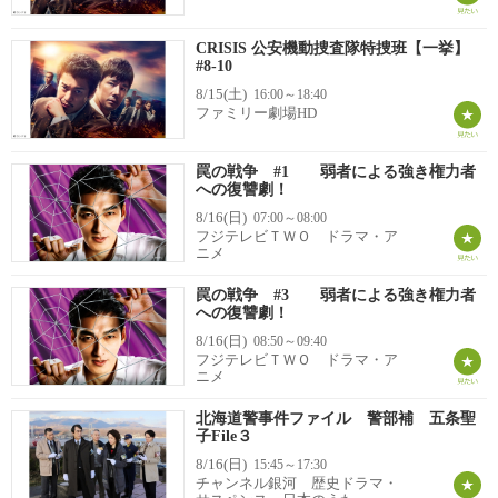
CRISIS 公安機動捜査隊特捜班【一挙】
#8-10
8/15(土)
16:00～18:40
ファミリー劇場HD
罠の戦争 #1 弱者による強き権力者
への復讐劇！
8/16(日)
07:00～08:00
フジテレビＴＷＯ ドラマ・ア
ニメ
罠の戦争 #3 弱者による強き権力者
への復讐劇！
8/16(日)
08:50～09:40
フジテレビＴＷＯ ドラマ・ア
ニメ
北海道警事件ファイル 警部補 五条聖
子File３
8/16(日)
15:45～17:30
チャンネル銀河 歴史ドラマ・