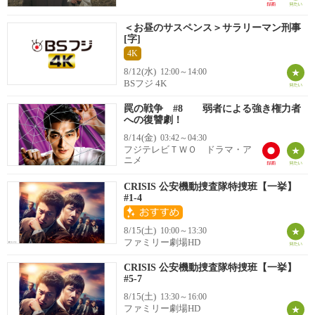
＜お昼のサスペンス＞サラリーマン刑事
[字]
4K
8/12(水)
12:00～14:00
BSフジ 4K
罠の戦争 #8 弱者による強き権力者
への復讐劇！
8/14(金)
03:42～04:30
フジテレビＴＷＯ ドラマ・ア
ニメ
CRISIS 公安機動捜査隊特捜班【一挙】
#1-4
8/15(土)
10:00～13:30
ファミリー劇場HD
CRISIS 公安機動捜査隊特捜班【一挙】
#5-7
8/15(土)
13:30～16:00
ファミリー劇場HD