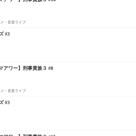
ニメ・音楽ライブ
 #3
アワー】刑事貴族３ #8
ニメ・音楽ライブ
 #3