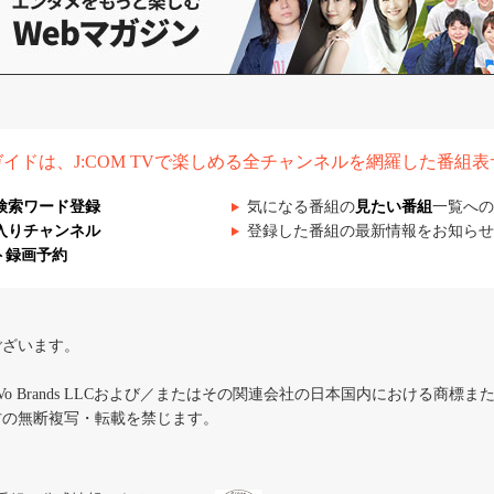
組ガイドは、J:COM TVで楽しめる全チャンネルを網羅した番組
検索ワード登録
気になる番組の
見たい番組
一覧への
入りチャンネル
登録した番組の最新情報をお知らせ
ト録画予約
ございます。
iVo Brands LLCおよび／またはその関連会社の日本国内における商標
材の無断複写・転載を禁じます。