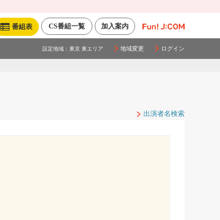
CS番組一覧
加入案内
番組表
地域変更
ログイン
設定地域：
東京 東エリア
出演者名検索