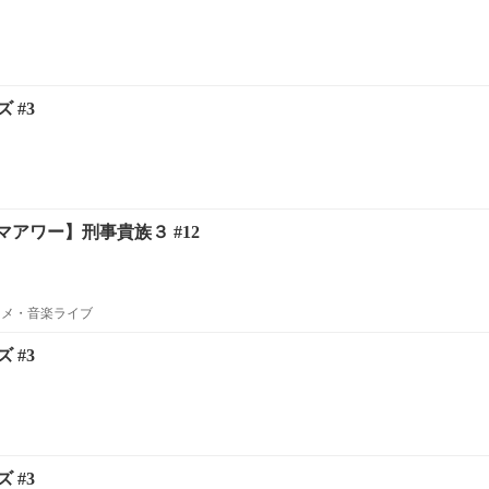
 #3
アワー】刑事貴族３ #12
ニメ・音楽ライブ
 #3
 #3