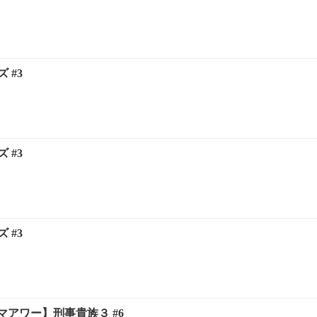
 #3
 #3
 #3
アワー】刑事貴族３ #6