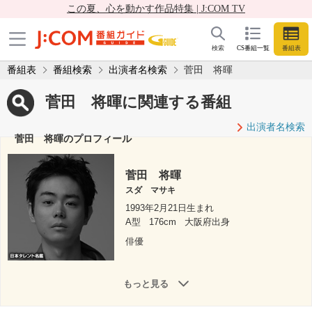
この夏、心を動かす作品特集 | J:COM TV
検索
CS番組一覧
番組表
番組表
番組検索
出演者名検索
菅田 将暉
菅田 将暉に関連する番組
出演者名検索
菅田 将暉のプロフィール
菅田 将暉
スダ マサキ
1993年2月21日生まれ
A型
176cm
大阪府出身
俳優
もっと見る