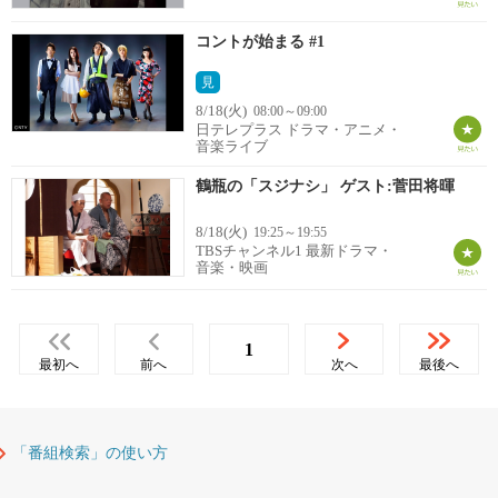
コントが始まる #1
見
8/18(火)
08:00～09:00
日テレプラス ドラマ・アニメ・
音楽ライブ
鶴瓶の「スジナシ」 ゲスト:菅田将暉
8/18(火)
19:25～19:55
TBSチャンネル1 最新ドラマ・
音楽・映画
1
最初へ
前へ
次へ
最後へ
「番組検索」の使い方