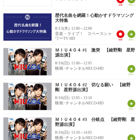
歴代名曲を網羅！心動かすドラマソング
大特集
8/13(木)
12:00～22:00
音楽・ライブ！ スペースシャ
ワーTV HD
ＭＩＵ４０４ #1 激突 【綾野剛 星野
源出演】
8/16(日)
11:00～12:05
映画･チャンネルNECO-HD
ＭＩＵ４０４ #2 切なる願い 【綾野
剛 星野源出演】
8/16(日)
12:05～13:10
映画･チャンネルNECO-HD
ＭＩＵ４０４ #3 分岐点 【綾野剛 星
野源出演】
8/16(日)
13:10～14:05
映画･チャンネルNECO-HD