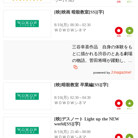
ワーTV HD
[映]映画 暗殺教室[SS][字]
8/10(月)
00:30～02:30
ＷＯＷＯＷシネマ
三谷幸喜作品 自身の体験をも
とに描かれる渋谷のとある劇場
の物語。菅田将暉が躍動し、二
階堂ふみが光をまとう「もしも
J:magazine!
powered by
この世が舞台なら、楽屋はどこ
にあるのだろう」【フルーツポ
[映]暗殺教室 卒業編[SS][字]
ンチ・村上健志】
8/10(月)
02:30～04:30
ＷＯＷＯＷシネマ
[映]デスノート Light up the NEW
world[SS][字]
8/10(月)
21:40～00:00
ＷＯＷＯＷシネマ