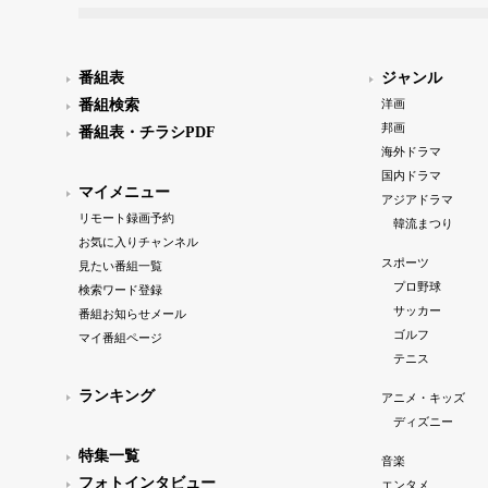
番組表
ジャンル
番組検索
洋画
邦画
番組表・チラシPDF
海外ドラマ
国内ドラマ
マイメニュー
アジアドラマ
リモート録画予約
韓流まつり
お気に入りチャンネル
スポーツ
見たい番組一覧
プロ野球
検索ワード登録
サッカー
番組お知らせメール
ゴルフ
マイ番組ページ
テニス
ランキング
アニメ・キッズ
ディズニー
特集一覧
音楽
フォトインタビュー
エンタメ