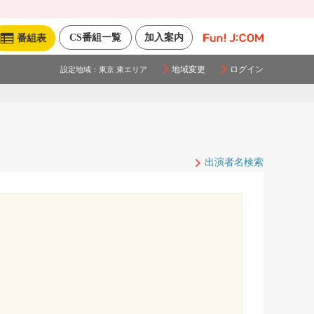
CS番組一覧
加入案内
番組表
地域変更
ログイン
設定地域：
東京 東エリア
出演者名検索