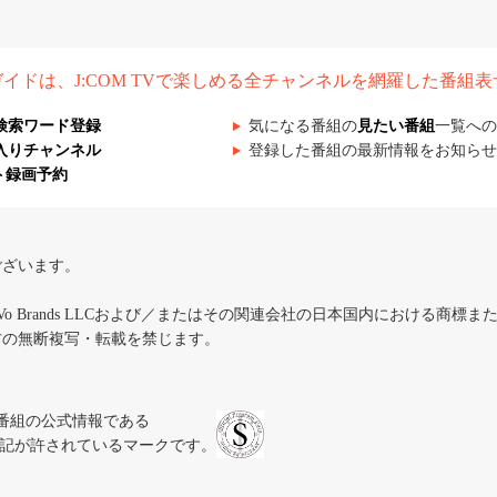
組ガイドは、J:COM TVで楽しめる全チャンネルを網羅した番組
検索ワード登録
気になる番組の
見たい番組
一覧への
入りチャンネル
登録した番組の最新情報をお知らせ
ト録画予約
ございます。
iVo Brands LLCおよび／またはその関連会社の日本国内における商標
材の無断複写・転載を禁じます。
、テレビ番組の公式情報である
スにのみ表記が許されているマークです。