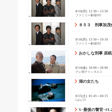
8/10(月)
12:30～15:50
ファミリー劇場HD
８５３ 刑事加茂伸
8/10(月)
15:50～19:10
ファミリー劇場HD
おかしな刑事 居
8/14(金)
18:00～20:00
テレ朝チャンネル２
湖の女たち
8/15(土)
01:45～04:15
LaLa TV
S−最後の警官−#1-