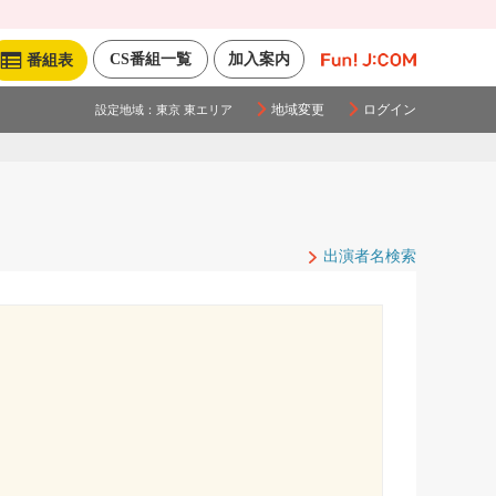
CS番組一覧
加入案内
番組表
地域変更
ログイン
設定地域：
東京 東エリア
出演者名検索