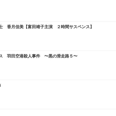
士 香月佳美【富田靖子主演 ２時間サスペンス】
ス 羽田空港殺人事件 〜黒の滑走路５〜
4