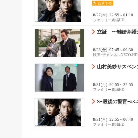
8/27(木)
22:55～01:10
ファミリー劇場HD
立証 〜離婚弁護
8/28(金)
07:45～09:30
映画･チャンネルNECO-HD
山村美紗サスペン
8/31(月)
20:55～22:55
ファミリー劇場HD
S−最後の警官−#3-
8/31(月)
22:55～00:40
ファミリー劇場HD