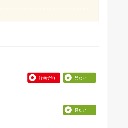
録画予約
見たい
見たい