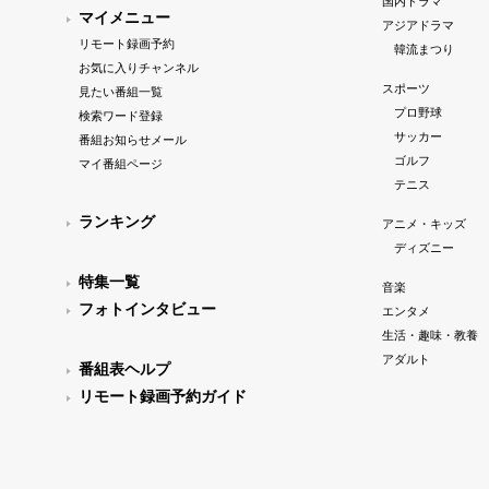
国内ドラマ
マイメニュー
アジアドラマ
リモート録画予約
韓流まつり
お気に入りチャンネル
スポーツ
見たい番組一覧
プロ野球
検索ワード登録
サッカー
番組お知らせメール
ゴルフ
マイ番組ページ
テニス
ランキング
アニメ・キッズ
ディズニー
特集一覧
音楽
フォトインタビュー
エンタメ
生活・趣味・教養
アダルト
番組表ヘルプ
リモート録画予約ガイド