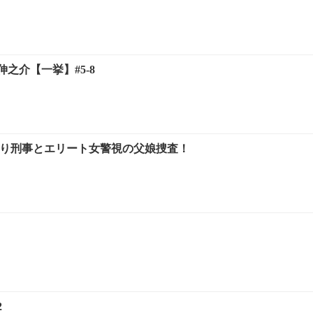
之介【一挙】#5-8
眠り刑事とエリート女警視の父娘捜査！
2