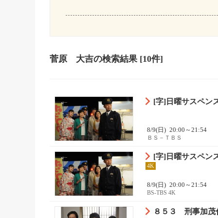
菅原 大吉
の検索結果
[10件]
[字]日曜サスペ
8/9(日)
20:00～21:54
ＢＳ－ＴＢＳ
[字]日曜サスペ
4K
8/9(日)
20:00～21:54
BS-TBS 4K
８５３ 刑事加茂伸