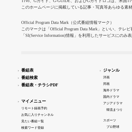
TiVo、Gガイド、G-GUIDE、およびGガイドロゴは、米国T
このホームページに掲載している記事・写真等あらゆる素
Official Program Data Mark（公式番組情報マーク）
このマークは「Official Program Data Mark」といい
「SI(Service Information)情報」を利用したサービ
番組表
ジャンル
番組検索
洋画
邦画
番組表・チラシPDF
海外ドラマ
国内ドラマ
マイメニュー
アジアドラマ
リモート録画予約
韓流まつり
お気に入りチャンネル
スポーツ
見たい番組一覧
プロ野球
検索ワード登録