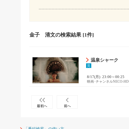
金子 清文
の検索結果
[1件]
温泉シャーク
見
8/17(月)
23:00～00:25
映画･チャンネルNECO-HD
最初へ
前へ
「番組検索」の使い方