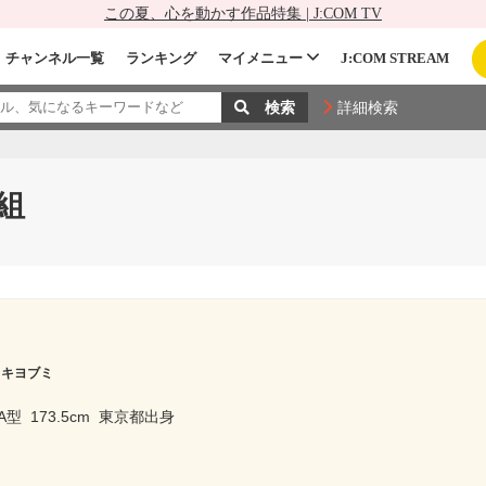
この夏、心を動かす作品特集 | J:COM TV
チャンネル一覧
ランキング
マイメニュー
J:COM STREAM
詳細検索
組
 キヨブミ
A型
173.5cm
東京都出身