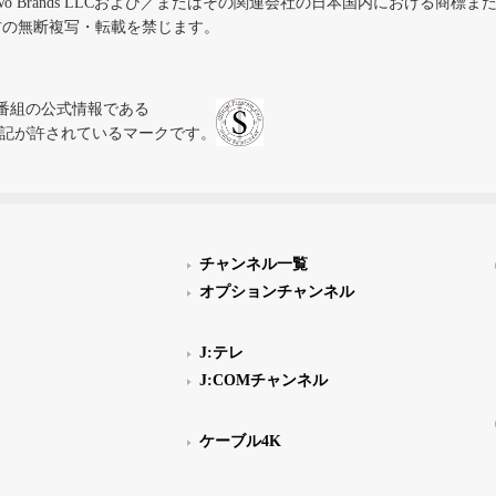
iVo Brands LLCおよび／またはその関連会社の日本国内における商標
材の無断複写・転載を禁じます。
、テレビ番組の公式情報である
スにのみ表記が許されているマークです。
チャンネル一覧
オプションチャンネル
J:テレ
J:COMチャンネル
ケーブル4K