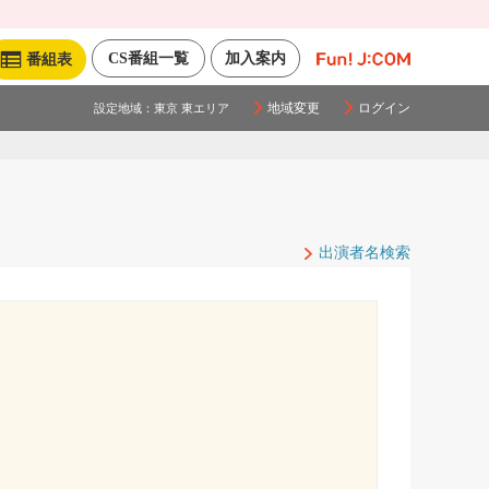
CS番組一覧
加入案内
番組表
地域変更
ログイン
設定地域：
東京 東エリア
出演者名検索