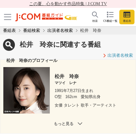
この夏、心を動かす作品特集 | J:COM TV
検索
CS番組一覧
番組表
番組表
番組検索
出演者名検索
松井 玲奈
松井 玲奈に関連する番組
出演者名検索
松井 玲奈のプロフィール
松井 玲奈
マツイ レナ
1991年7月27日生まれ
O型
162cm
愛知県出身
女優 タレント 歌手・アーティスト
もっと見る