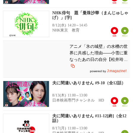
NHK俳句 題「曼珠沙華（まんじゅしゃ
げ）」[字]
8/12(水)
14:20～14:45
NHK東京 教育
アニメ「氷の城壁」の水槽の世
界に共感した理由――小雪に重
なったあの日の自分【松井玲
奈】
J:magazine!
powered by
夫に間違いありません #9-10（全12話）
8/13(木)
11:00～13:00
日本映画専門チャンネル HD
夫に間違いありません #11-12[終]（全12
話）
8/17(月)
11:00～13:00