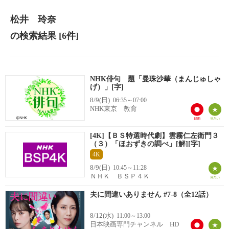
松井 玲奈
の検索結果
[6件]
NHK俳句 題「曼珠沙華（まんじゅしゃ
げ）」[字]
8/9(日)
06:35～07:00
NHK東京 教育
[4K]【ＢＳ特選時代劇】雲霧仁左衛門３
（３）「ほおずきの調べ」[解][字]
4K
8/9(日)
10:45～11:28
ＮＨＫ ＢＳＰ４Ｋ
夫に間違いありません #7-8（全12話）
8/12(水)
11:00～13:00
日本映画専門チャンネル HD