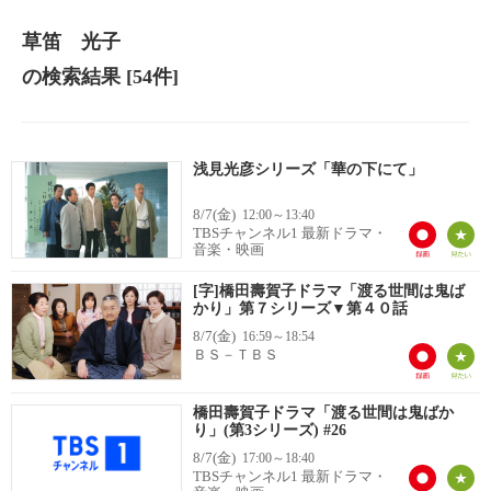
草笛 光子
の検索結果
[54件]
浅見光彦シリーズ「華の下にて」
8/7(金)
12:00～13:40
TBSチャンネル1 最新ドラマ・
音楽・映画
[字]橋田壽賀子ドラマ「渡る世間は鬼ば
かり」第７シリーズ▼第４０話
8/7(金)
16:59～18:54
ＢＳ－ＴＢＳ
橋田壽賀子ドラマ「渡る世間は鬼ばか
り」(第3シリーズ) #26
8/7(金)
17:00～18:40
TBSチャンネル1 最新ドラマ・