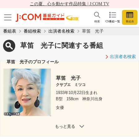
この夏、心を動かす作品特集 | J:COM TV
検索
CS番組一覧
番組表
番組表
番組検索
出演者名検索
草笛 光子
草笛 光子に関連する番組
出演者名検索
草笛 光子のプロフィール
草笛 光子
クサブエ ミツコ
1933年10月22日生まれ
B型
158cm
神奈川出身
女優
もっと見る