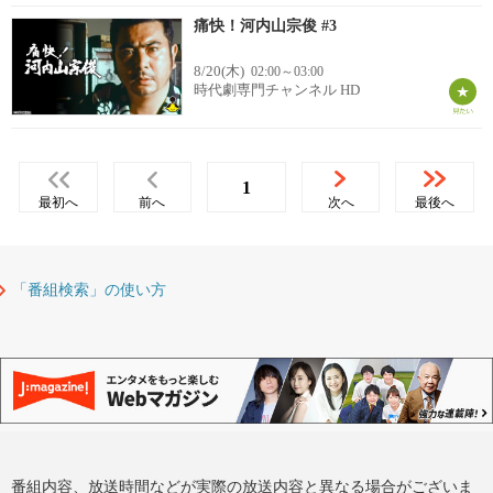
痛快！河内山宗俊 #3
8/20(木)
02:00～03:00
時代劇専門チャンネル HD
1
最初へ
前へ
次へ
最後へ
「番組検索」の使い方
番組内容、放送時間などが実際の放送内容と異なる場合がございま