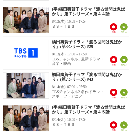
[字]橋田壽賀子ドラマ「渡る世間は鬼ば
かり」第７シリーズ▼第４４話
8/13(木)
16:59～17:54
ＢＳ－ＴＢＳ
橋田壽賀子ドラマ「渡る世間は鬼ばか
り」(第3シリーズ) #29
8/13(木)
17:00～17:50
TBSチャンネル1 最新ドラマ・
音楽・映画
橋田壽賀子ドラマ「渡る世間は鬼ばか
り」(第7シリーズ) #43
8/14(金)
07:00～07:50
TBSチャンネル2 名作ドラマ・
スポーツ・アニメ
[字]橋田壽賀子ドラマ「渡る世間は鬼ば
かり」第７シリーズ▼第４５話
8/14(金)
16:59～17:54
ＢＳ－ＴＢＳ