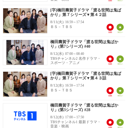
[字]橋田壽賀子ドラマ「渡る世間は鬼ば
かり」第７シリーズ▼第４２話
8/11(火)
16:59～17:54
ＢＳ－ＴＢＳ
橋田壽賀子ドラマ「渡る世間は鬼ばか
り」(第7シリーズ) #40
8/12(水)
07:00～08:40
TBSチャンネル2 名作ドラマ・
スポーツ・アニメ
[字]橋田壽賀子ドラマ「渡る世間は鬼ば
かり」第７シリーズ▼第４３話
8/12(水)
16:59～17:54
ＢＳ－ＴＢＳ
橋田壽賀子ドラマ「渡る世間は鬼ばか
り」(第3シリーズ) #28
8/12(水)
17:00～17:50
TBSチャンネル1 最新ドラマ・
音楽・映画