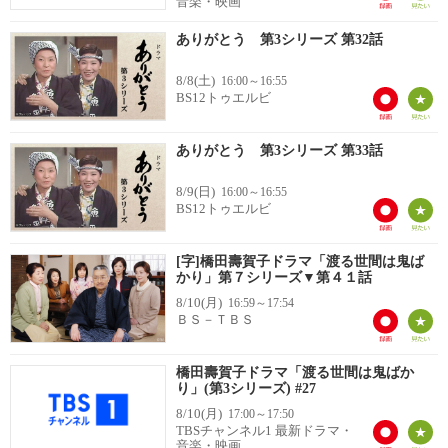
音楽・映画
ありがとう 第3シリーズ 第32話
8/8(土)
16:00～16:55
BS12トゥエルビ
ありがとう 第3シリーズ 第33話
8/9(日)
16:00～16:55
BS12トゥエルビ
[字]橋田壽賀子ドラマ「渡る世間は鬼ば
かり」第７シリーズ▼第４１話
8/10(月)
16:59～17:54
ＢＳ－ＴＢＳ
橋田壽賀子ドラマ「渡る世間は鬼ばか
り」(第3シリーズ) #27
8/10(月)
17:00～17:50
TBSチャンネル1 最新ドラマ・
音楽・映画