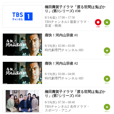
橋田壽賀子ドラマ「渡る世間は鬼ばか
り」(第3シリーズ) #30
8/14(金)
17:00～17:50
TBSチャンネル1 最新ドラマ・
音楽・映画
痛快！河内山宗俊 #1
8/19(水)
02:00～03:00
時代劇専門チャンネル HD
痛快！河内山宗俊 #2
8/19(水)
03:00～04:00
時代劇専門チャンネル HD
橋田壽賀子ドラマ「渡る世間は鬼ばか
り」(第7シリーズ) #50
8/19(水)
07:50～08:40
TBSチャンネル2 名作ドラマ・
スポーツ・アニメ