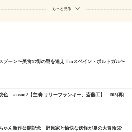
もっと見る
スプーン〜美食の街の謎を追え！inスペイン・ポルトガル〜
 season2【主演:リリーフランキー、斎藤工】 #05[再]
ちゃん新作公開記念 野原家と愉快な妖怪が夏の大冒険SP