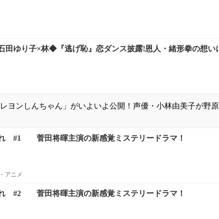
石田ゆり子×林◆『逃げ恥』恋ダンス披露!恩人・緒形拳の想い
レヨンしんちゃん」がいよいよ公開！声優・小林由美子が野原
れ #1 菅田将暉主演の新感覚ミステリードラマ！
・アニメ
れ #2 菅田将暉主演の新感覚ミステリードラマ！