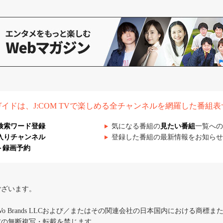
組ガイドは、J:COM TVで楽しめる全チャンネルを網羅した番組
検索ワード登録
気になる番組の
見たい番組
一覧への
入りチャンネル
登録した番組の最新情報をお知らせ
ト録画予約
ございます。
iVo Brands LLCおよび／またはその関連会社の日本国内における商標
材の無断複写・転載を禁じます。