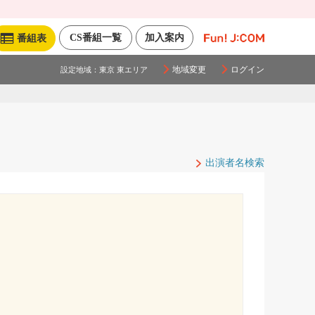
CS番組一覧
加入案内
番組表
地域変更
ログイン
設定地域：
東京 東エリア
出演者名検索