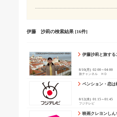
伊藤 沙莉
の検索結果
[16件]
伊藤沙莉と旅する
8/10(月)
02:00～04:00
旅チャンネル ＨＤ
ペンション・恋は桃色
8/12(水)
01:15～01:45
フジテレビ
映画クレヨンしん