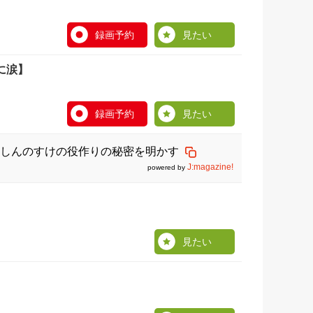
録画予約
見たい
に涙】
録画予約
見たい
しんのすけの役作りの秘密を明かす
J:magazine!
powered by
見たい