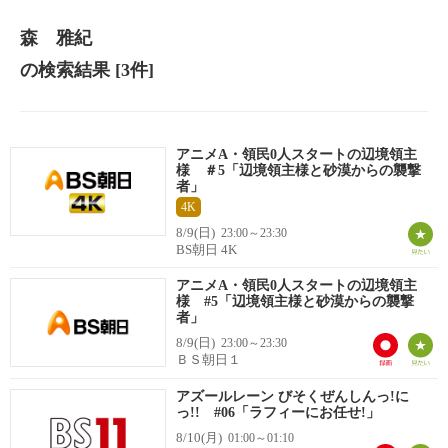
森 雅紀
の検索結果
[3件]
アニメA・領民0人スタートの辺境領主
様 ＃5「辺境領主様と砂漠からの襲撃
者」
4K
8/9(日)
23:00～23:30
BS朝日 4K
アニメA・領民0人スタートの辺境領主
様 #5「辺境領主様と砂漠からの襲撃
者」
8/9(日)
23:00～23:30
ＢＳ朝日１
アズールレーン びそくぜんしんっ!に
っ!! #06「ラフィーにお任せ!」
8/10(月)
01:00～01:10