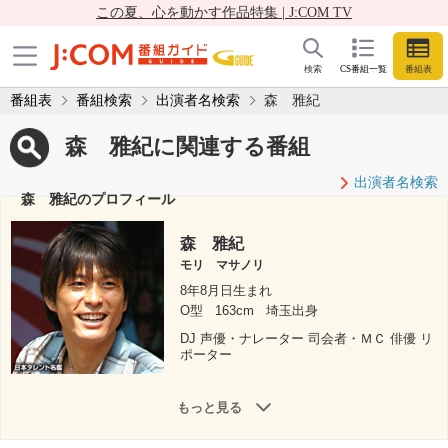
この夏、心を動かす作品特集 | J:COM TV
検索
CS番組一覧
番組表
番組表
番組検索
出演者名検索
森 雅紀
森 雅紀に関連する番組
出演者名検索
森 雅紀のプロフィール
森 雅紀
モリ マサノリ
8年8月日生まれ
O型
163cm
埼玉出身
DJ 声優・ナレーター 司会者・ＭＣ 俳優 リ
ポーター
もっと見る