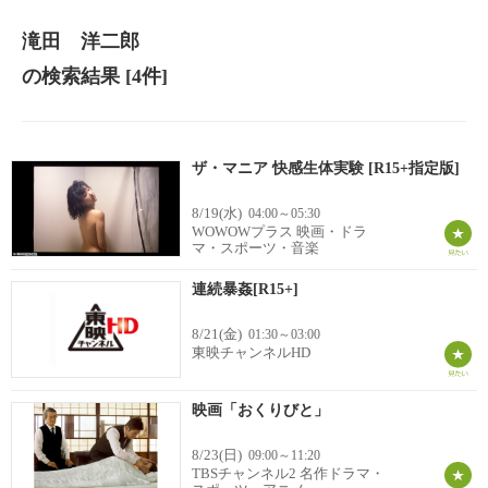
滝田 洋二郎
の検索結果
[4件]
ザ・マニア 快感生体実験 [R15+指定版]
8/19(水)
04:00～05:30
WOWOWプラス 映画・ドラ
マ・スポーツ・音楽
連続暴姦[R15+]
8/21(金)
01:30～03:00
東映チャンネルHD
映画「おくりびと」
8/23(日)
09:00～11:20
TBSチャンネル2 名作ドラマ・