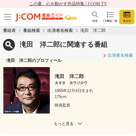
この夏、心を動かす作品特集 | J:COM TV
検索
CS番組一覧
番組表
番組表
番組検索
出演者名検索
滝田 洋二郎
滝田 洋二郎に関連する番組
出演者名検索
滝田 洋二郎のプロフィール
滝田 洋二郎
タキタ ヨウジロウ
1955年12月4日生まれ
175cm
映画監督
もっと見る