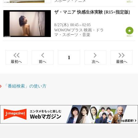
スポーツ・アニメ
ザ・マニア 快感生体実験 [R15+指定版]
8/27(木)
00:45～02:05
WOWOWプラス 映画・ドラ
マ・スポーツ・音楽
1
最初へ
前へ
次へ
最後へ
「番組検索」の使い方