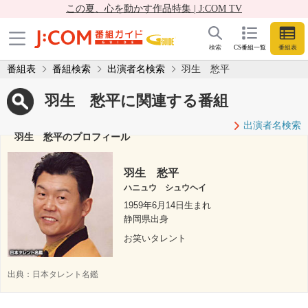
この夏、心を動かす作品特集 | J:COM TV
検索
CS番組一覧
番組表
番組表
番組検索
出演者名検索
羽生 愁平
羽生 愁平に関連する番組
出演者名検索
羽生 愁平のプロフィール
羽生 愁平
ハニュウ シュウヘイ
1959年6月14日生まれ
静岡県出身
お笑いタレント
出典：
日本タレント名鑑