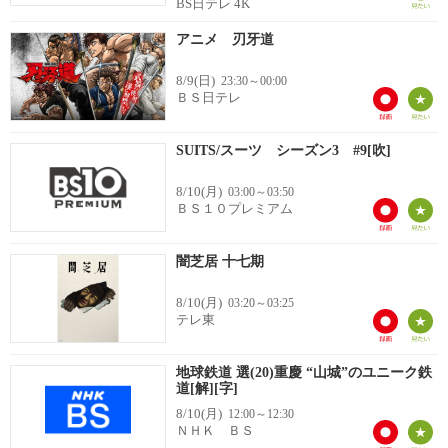
BS日テレ 4K
アニメ 刃牙道
8/9(日)
23:30～00:00
ＢＳ日テレ
SUITS/スーツ シーズン3 #9[吹]
8/10(月)
03:00～03:50
ＢＳ１０プレミアム
闇芝居 十七期
8/10(月)
03:20～03:25
テレ東
地球鉄道 選(20)重慶 “山城”のユニーク鉄
道[解][字]
8/10(月)
12:00～12:30
ＮＨＫ ＢＳ