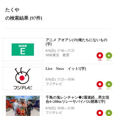
たくや
の検索結果
[97件]
アニメ アオアシ(19)俺たちにないもの
[字]
8/9(日)
17:00～17:25
NHK東京 教育
Live News イット![字]
8/9(日)
17:25～18:00
フジテレビ
千鳥の鬼レンチャン◆2週連続…男女混
合4×200mリレーサバイバル開幕![字]
8/9(日)
19:00～21:00
フジテレビ