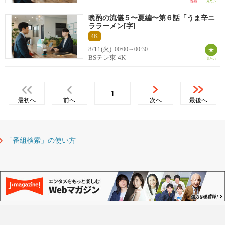
晩酌の流儀５〜夏編〜第６話「うま辛ニ
ララーメン[字]
4K
8/11(火)
00:00～00:30
BSテレ東 4K
1
最初へ
前へ
次へ
最後へ
「番組検索」の使い方