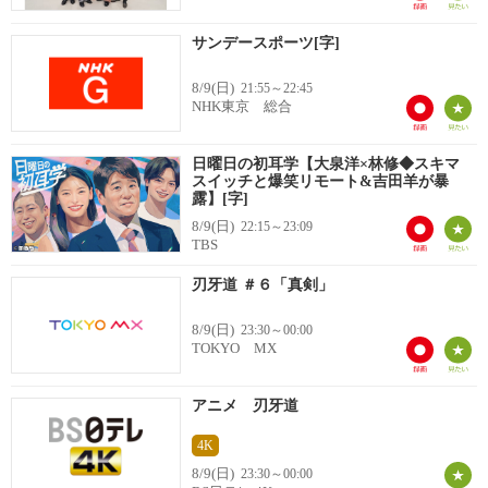
サンデースポーツ[字]
8/9(日)
21:55～22:45
NHK東京 総合
日曜日の初耳学【大泉洋×林修◆スキマ
スイッチと爆笑リモート&吉田羊が暴
露】[字]
8/9(日)
22:15～23:09
TBS
刃牙道 ＃６「真剣」
8/9(日)
23:30～00:00
TOKYO MX
アニメ 刃牙道
4K
8/9(日)
23:30～00:00