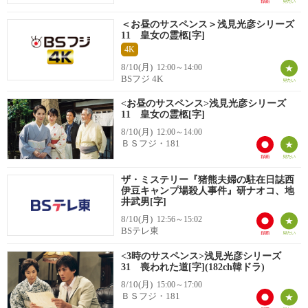
＜お昼のサスペンス＞浅見光彦シリーズ
11 皇女の霊柩[字]
4K
8/10(月)
12:00～14:00
BSフジ 4K
<お昼のサスペンス>浅見光彦シリーズ
11 皇女の霊柩[字]
8/10(月)
12:00～14:00
ＢＳフジ・181
ザ・ミステリー『猪熊夫婦の駐在日誌西
伊豆キャンプ場殺人事件』研ナオコ、地
井武男[字]
8/10(月)
12:56～15:02
BSテレ東
<3時のサスペンス>浅見光彦シリーズ
31 喪われた道[字](182ch韓ドラ)
8/10(月)
15:00～17:00
ＢＳフジ・181