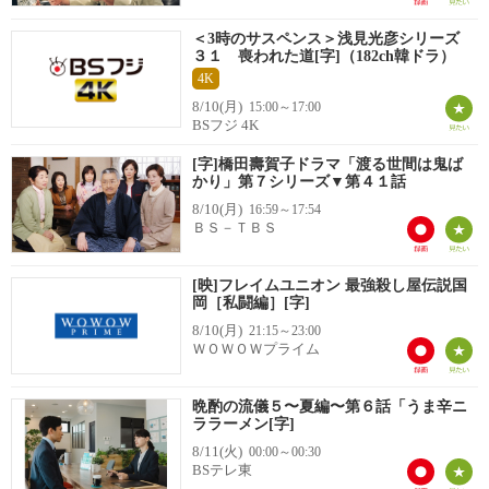
＜3時のサスペンス＞浅見光彦シリーズ
３１ 喪われた道[字]（182ch韓ドラ）
4K
8/10(月)
15:00～17:00
BSフジ 4K
[字]橋田壽賀子ドラマ「渡る世間は鬼ば
かり」第７シリーズ▼第４１話
8/10(月)
16:59～17:54
ＢＳ－ＴＢＳ
[映]フレイムユニオン 最強殺し屋伝説国
岡［私闘編］[字]
8/10(月)
21:15～23:00
ＷＯＷＯＷプライム
晩酌の流儀５〜夏編〜第６話「うま辛ニ
ララーメン[字]
8/11(火)
00:00～00:30
BSテレ東