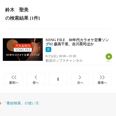
鈴木 聖美
の検索結果
[1件]
SONG FILE 80年代カラオケ定番ソン
グ#2 森高千里、吉川晃司ほか
見
8/25(火)
00:00～01:00
歌謡ポップスチャンネル
1
最初へ
前へ
次へ
最後へ
「番組検索」の使い方