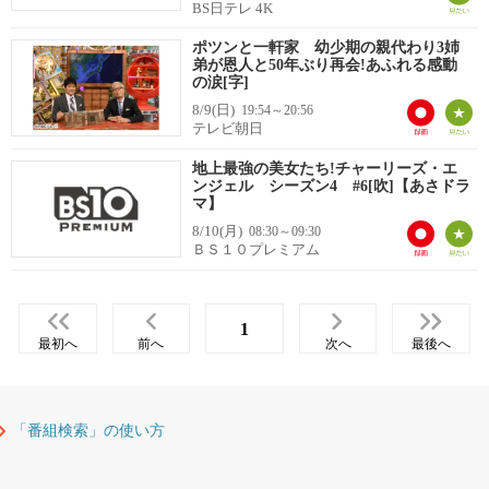
BS日テレ 4K
ポツンと一軒家 幼少期の親代わり3姉
弟が恩人と50年ぶり再会!あふれる感動
の涙[字]
8/9(日)
19:54～20:56
テレビ朝日
地上最強の美女たち!チャーリーズ・エ
ンジェル シーズン4 #6[吹]【あさドラ
マ】
8/10(月)
08:30～09:30
ＢＳ１０プレミアム
1
最初へ
前へ
次へ
最後へ
「番組検索」の使い方