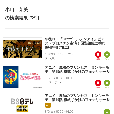
小山 茉美
の検索結果
[5件]
午後ロー「007/ゴールデンアイ」ピアー
ス・ブロスナン主演！国際組織に挑む
[映][字][デ][二]
8/7(金)
13:40～15:40
テレ東
アニメ 魔法のプリンセス ミンキーモ
モ 第19話 機械じかけのフェナリナーサ
8/9(日)
00:30～01:00
ＢＳ日テレ
アニメ 魔法のプリンセス ミンキーモ
モ 第19話 機械じかけのフェナリナーサ
4K
8/9(日)
00:30～01:00