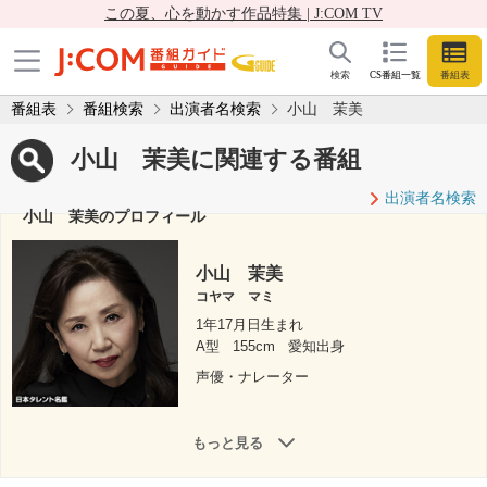
この夏、心を動かす作品特集 | J:COM TV
検索
CS番組一覧
番組表
番組表
番組検索
出演者名検索
小山 茉美
小山 茉美に関連する番組
出演者名検索
小山 茉美のプロフィール
小山 茉美
コヤマ マミ
1年17月日生まれ
A型
155cm
愛知出身
声優・ナレーター
もっと見る